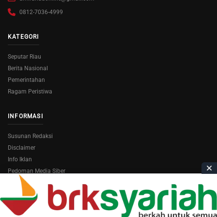
0812-7036-4999
KATEGORI
Seputar Riau
Berita Nasional
Pemerintahan
Ragam Peristiwa
INFORMASI
Susunan Redaksi
Disclaimer
Info Iklan
Pedoman Media Siber
Copyright © 2026
AmiraRiau.com
. All Rights Reserved.