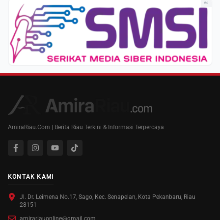
Ad
AmiraRiau.Com | Berita Riau Terkini & Informasi Terpercaya
KONTAK KAMI
Jl. Dr. Leimena No.17, Sago, Kec. Senapelan, Kota Pekanbaru, Riau
28151
amirariauonline@gmail.com