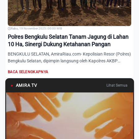
Rabu, 19 November 2025 | 00:00 WIB
Polres Bengkulu Selatan Tanam Jagung di Lahan
10 Ha, Sinergi Dukung Ketahanan Pangan
BENGKULU SELATAN, AmiraRiau.com- Kepolisian Resor (Polres)
Bengkulu Selatan, dipimpin langsung oleh Kapolres AKBP
Awilza...
BACA SELENGKAPNYA
●
AMIRA TV
Lihat Semua