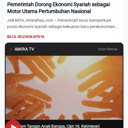
Pemerintah Dorong Ekonomi Syariah sebagai
Motor Utama Pertumbuhan Nasional
JAKARTA, AmiraRiau.com – Pemerintah terus memperkuat
posisi ekonomi syariah sebagai kekuatan baru perekonomian
nasional....
BACA SELENGKAPNYA
●
AMIRA TV
Lihat Semua
Genggam Tangan Anak Bangsa, Cipt: Hj. Ratmiwati