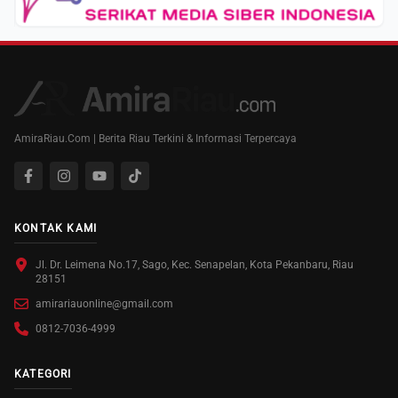
AmiraRiau.Com | Berita Riau Terkini & Informasi Terpercaya
KONTAK KAMI
Jl. Dr. Leimena No.17, Sago, Kec. Senapelan, Kota Pekanbaru, Riau
28151
amirariauonline@gmail.com
0812-7036-4999
KATEGORI