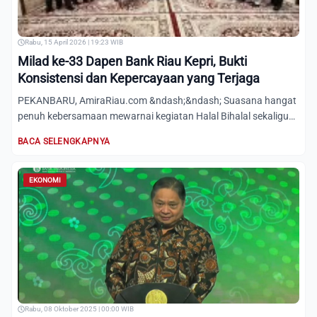
Rabu, 15 April 2026 | 19:23 WIB
Milad ke-33 Dapen Bank Riau Kepri, Bukti
Konsistensi dan Kepercayaan yang Terjaga
PEKANBARU, AmiraRiau.com &ndash;&ndash; Suasana hangat
penuh kebersamaan mewarnai kegiatan Halal Bihalal sekaligus
perin...
BACA SELENGKAPNYA
EKONOMI
Rabu, 08 Oktober 2025 | 00:00 WIB