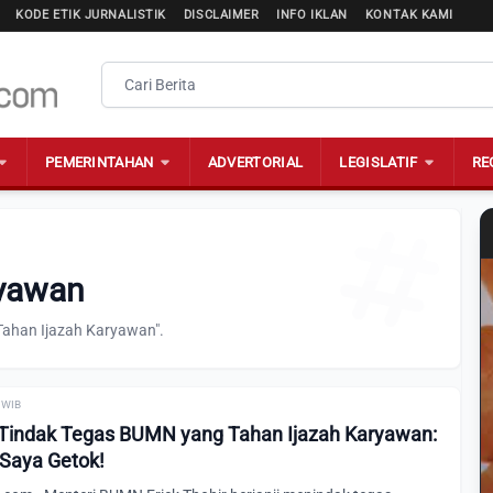
KODE ETIK JURNALISTIK
DISCLAIMER
INFO IKLAN
KONTAK KAMI
PEMERINTAHAN
ADVERTORIAL
LEGISLATIF
RE
ryawan
Tahan Ijazah Karyawan".
0 WIB
ji Tindak Tegas BUMN yang Tahan Ijazah Karyawan:
 Saya Getok!