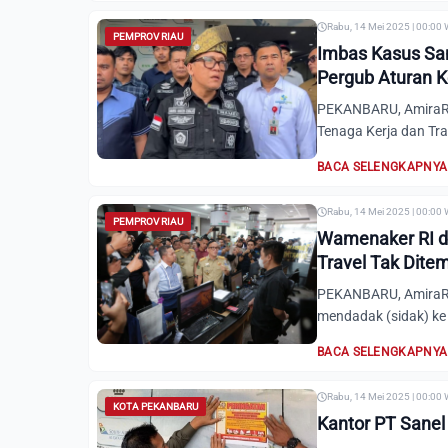
Rabu, 14 Mei 2025 | 00:00
PEMPROV RIAU
Imbas Kasus San
Pergub Aturan K
PEKANBARU, AmiraRia
Tenaga Kerja dan Tra
BACA SELENGKAPNYA
Rabu, 14 Mei 2025 | 00:00
PEMPROV RIAU
Wamenaker RI da
Travel Tak Dite
PEKANBARU, AmiraRia
mendadak (sidak) ke s
BACA SELENGKAPNYA
Rabu, 14 Mei 2025 | 00:00
KOTA PEKANBARU
Kantor PT Sanel