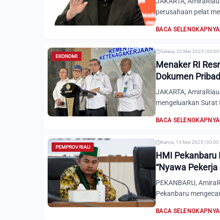
JAKARTA, AmiraRiau.
perusahaan pelat me
BACA SELENGKAPNYA
Selasa, 20 Mei 2025 | 00:0
EKONOMI
Menaker RI Resm
Dokumen Pribadi
JAKARTA, AmiraRiau.
mengeluarkan Surat 
BACA SELENGKAPNYA
Kamis, 15 Mei 2025 | 00:00
PEMPROV RIAU
HMI Pekanbaru D
“Nyawa Pekerja 
PEKANBARU, AmiraRi
Pekanbaru mengecam 
BACA SELENGKAPNYA