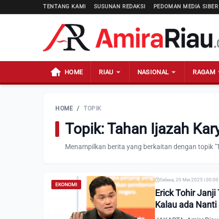
TENTANG KAMI
SUSUNAN REDAKSI
PEDOMAN MEDIA SIBER
HOME
RIAU
NASIONAL
RAGAM
HOME
/
TOPIK
Topik: Tahan Ijazah Ka
Menampilkan berita yang berkaitan dengan topik "
Selasa, 20 Mei 2025 | 00:0
EKONOMI
Erick Tohir Jan
Kalau ada Nanti