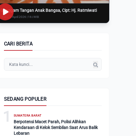
Genggam Tangan Anak Bangsa, Cipt: Hj. Ratmiwati
Rabu, 8 April 2026 | 16:i WIB
CARI BERITA
SEDANG POPULER
1
SUMATERA BARAT
Berpotensi Macet Parah, Polisi Alihkan
Kendaraan di Kelok Sembilan Saat Arus Balik
Lebaran