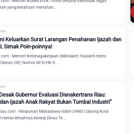
com - Menteri BUMN Erick Thohir berjanji menindak tegas
rah yang ketahuan menahan...
0 WIB
i Keluarkan Surat Larangan Penahanan Ijazah dan
, Simak Poin-poinnya!
com - Menteri Ketenagakerjaan (Menaker) Yassierli resmi
Edaran (SE) Nomor M/5/HK.0...
 WIB
esak Gubernur Evaluasi Disnakertrans Riau:
dan Ijazah Anak Rakyat Bukan Tumbal Industri”
au.com - Himpunan Mahasiswa Islam (HMI) Cabang Kota
keras lemahnya kinerja Dinas Te...