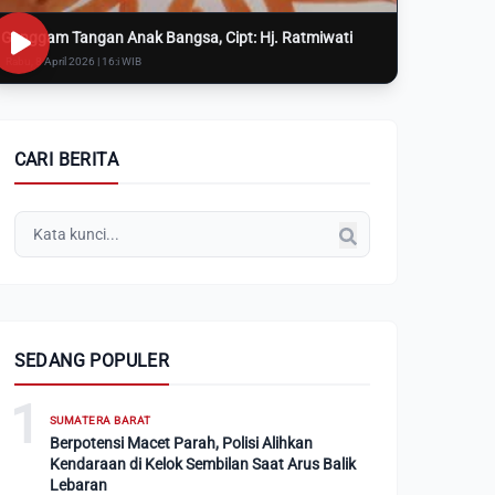
Genggam Tangan Anak Bangsa, Cipt: Hj. Ratmiwati
Rabu, 8 April 2026 | 16:i WIB
CARI BERITA
SEDANG POPULER
1
SUMATERA BARAT
Berpotensi Macet Parah, Polisi Alihkan
Kendaraan di Kelok Sembilan Saat Arus Balik
Lebaran