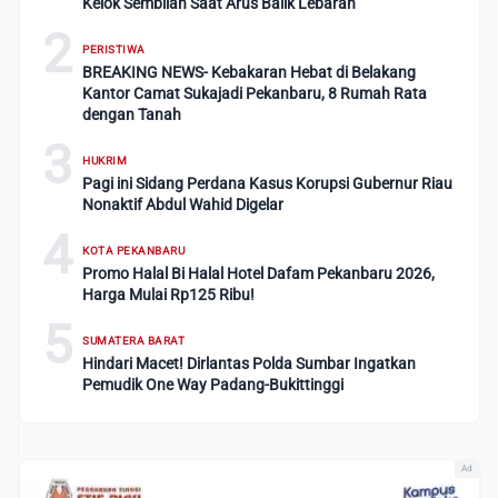
Kelok Sembilan Saat Arus Balik Lebaran
2
PERISTIWA
BREAKING NEWS- Kebakaran Hebat di Belakang
Kantor Camat Sukajadi Pekanbaru, 8 Rumah Rata
dengan Tanah
3
HUKRIM
Pagi ini Sidang Perdana Kasus Korupsi Gubernur Riau
Nonaktif Abdul Wahid Digelar
4
KOTA PEKANBARU
Promo Halal Bi Halal Hotel Dafam Pekanbaru 2026,
Harga Mulai Rp125 Ribu!
5
SUMATERA BARAT
Hindari Macet! Dirlantas Polda Sumbar Ingatkan
Pemudik One Way Padang-Bukittinggi
Ad