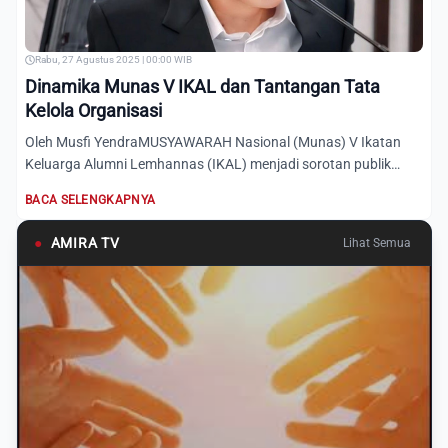
Rabu, 27 Agustus 2025 | 00:00 WIB
Dinamika Munas V IKAL dan Tantangan Tata
Kelola Organisasi
Oleh Musfi YendraMUSYAWARAH Nasional (Munas) V Ikatan
Keluarga Alumni Lemhannas (IKAL) menjadi sorotan publik
bukan hany...
BACA SELENGKAPNYA
●
AMIRA TV
Lihat Semua