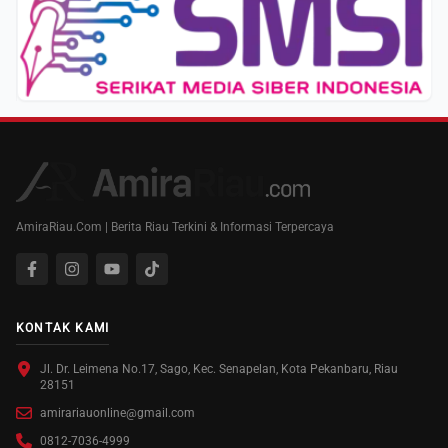
AmiraRiau.Com | Berita Riau Terkini & Informasi Terpercaya
KONTAK KAMI
Jl. Dr. Leimena No.17, Sago, Kec. Senapelan, Kota Pekanbaru, Riau
28151
amirariauonline@gmail.com
0812-7036-4999