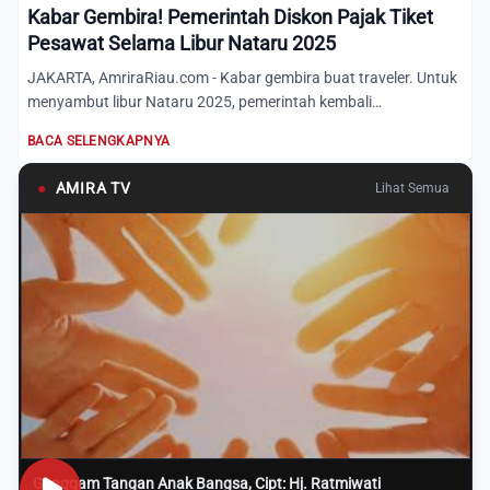
Kabar Gembira! Pemerintah Diskon Pajak Tiket
Pesawat Selama Libur Nataru 2025
JAKARTA, AmriraRiau.com - Kabar gembira buat traveler. Untuk
menyambut libur Nataru 2025, pemerintah kembali
memberikan...
BACA SELENGKAPNYA
●
AMIRA TV
Lihat Semua
Genggam Tangan Anak Bangsa, Cipt: Hj. Ratmiwati