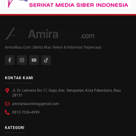
AmiraRiau.Com | Berita Riau Terkini & Informasi Terpercaya
KONTAK KAMI
Jl. Dr. Leimena No.17, Sago, Kec. Senapelan, Kota Pekanbaru, Riau
28151
amirariauonline@gmail.com
0812-7036-4999
KATEGORI