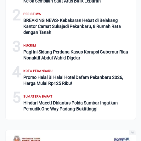
Kelok Sembilan Saat Arus Balik Lebaran
2
PERISTIWA
BREAKING NEWS- Kebakaran Hebat di Belakang
Kantor Camat Sukajadi Pekanbaru, 8 Rumah Rata
dengan Tanah
3
HUKRIM
Pagi ini Sidang Perdana Kasus Korupsi Gubernur Riau
Nonaktif Abdul Wahid Digelar
4
KOTA PEKANBARU
Promo Halal Bi Halal Hotel Dafam Pekanbaru 2026,
Harga Mulai Rp125 Ribu!
5
SUMATERA BARAT
Hindari Macet! Dirlantas Polda Sumbar Ingatkan
Pemudik One Way Padang-Bukittinggi
Ad