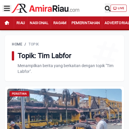
LIVE
RIAU
NASIONAL
RAGAM
PEMERINTAHAN
ADVERTORIA
HOME
/
TOPIK
Topik: Tim Labfor
Menampilkan berita yang berkaitan dengan topik "Tim
Labfor".
PERISTIWA