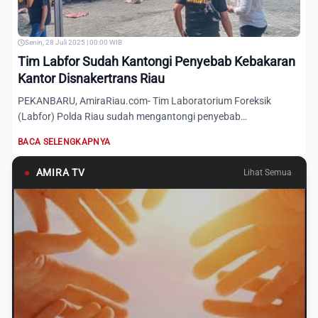
Senin, 28 Juli 2025 | 00:00 WIB
Tim Labfor Sudah Kantongi Penyebab Kebakaran
Kantor Disnakertrans Riau
PEKANBARU, AmiraRiau.com- Tim Laboratorium Foreksik
(Labfor) Polda Riau sudah mengantongi penyebab
terbakaranya Kantor D...
BACA SELENGKAPNYA
●
AMIRA TV
Lihat Semua