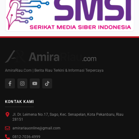
AmiraRiau.Com | Berita Riau Terkini & Informasi Terpercaya
KONTAK KAMI
Jl. Dr. Leimena No.17, Sago, Kec. Senapelan, Kota Pekanbaru, Riau
28151
amirariauonline@gmail.com
0812-7036-4999