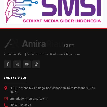
AmiraRiau.Com | Berita Riau Terkini & Informasi Terpercaya
KONTAK KAMI
Jl. Dr. Leimena No.17, Sago, Kec. Senapelan, Kota Pekanbaru, Riau
28151
amirariauonline@gmail.com
0812-7036-4999