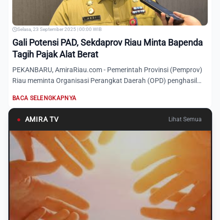
Selasa, 23 September 2025 | 00:00 WIB
Gali Potensi PAD, Sekdaprov Riau Minta Bapenda
Tagih Pajak Alat Berat
PEKANBARU, AmiraRiau.com - Pemerintah Provinsi (Pemprov)
Riau meminta Organisasi Perangkat Daerah (OPD) penghasil
maupun...
BACA SELENGKAPNYA
●
AMIRA TV
Lihat Semua