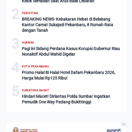
Kelok Sembilan Saat Arus Balik Lebaran
2
PERISTIWA
BREAKING NEWS- Kebakaran Hebat di Belakang
Kantor Camat Sukajadi Pekanbaru, 8 Rumah Rata
dengan Tanah
3
HUKRIM
Pagi ini Sidang Perdana Kasus Korupsi Gubernur Riau
Nonaktif Abdul Wahid Digelar
4
KOTA PEKANBARU
Promo Halal Bi Halal Hotel Dafam Pekanbaru 2026,
Harga Mulai Rp125 Ribu!
5
SUMATERA BARAT
Hindari Macet! Dirlantas Polda Sumbar Ingatkan
Pemudik One Way Padang-Bukittinggi
Ad