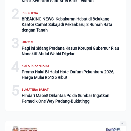
Kelok Sembilan Saat Arus Balik Lebaran
2
PERISTIWA
BREAKING NEWS- Kebakaran Hebat di Belakang
Kantor Camat Sukajadi Pekanbaru, 8 Rumah Rata
dengan Tanah
3
HUKRIM
Pagi ini Sidang Perdana Kasus Korupsi Gubernur Riau
Nonaktif Abdul Wahid Digelar
4
KOTA PEKANBARU
Promo Halal Bi Halal Hotel Dafam Pekanbaru 2026,
Harga Mulai Rp125 Ribu!
5
SUMATERA BARAT
Hindari Macet! Dirlantas Polda Sumbar Ingatkan
Pemudik One Way Padang-Bukittinggi
Ad