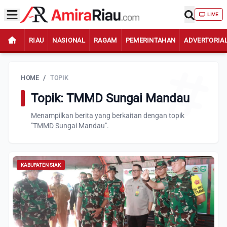
LIVE
RIAU
NASIONAL
RAGAM
PEMERINTAHAN
ADVERTORIA
HOME
/
TOPIK
Topik: TMMD Sungai Mandau
Menampilkan berita yang berkaitan dengan topik
"TMMD Sungai Mandau".
KABUPATEN SIAK