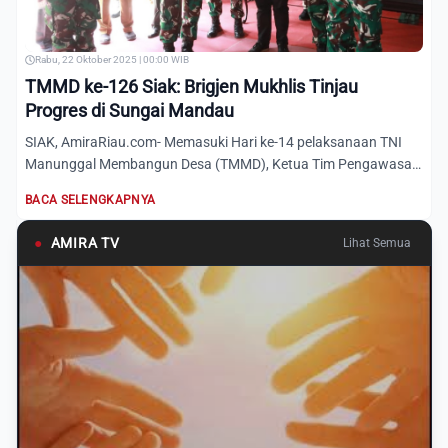
Rabu, 22 Oktober 2025 | 00:00 WIB
TMMD ke-126 Siak: Brigjen Mukhlis Tinjau
Progres di Sungai Mandau
SIAK, AmiraRiau.com- Memasuki Hari ke-14 pelaksanaan TNI
Manunggal Membangun Desa (TMMD), Ketua Tim Pengawasan
dan Evalu...
BACA SELENGKAPNYA
●
AMIRA TV
Lihat Semua