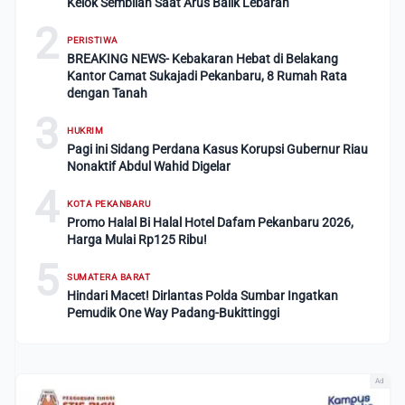
Kelok Sembilan Saat Arus Balik Lebaran
2
PERISTIWA
BREAKING NEWS- Kebakaran Hebat di Belakang
Kantor Camat Sukajadi Pekanbaru, 8 Rumah Rata
dengan Tanah
3
HUKRIM
Pagi ini Sidang Perdana Kasus Korupsi Gubernur Riau
Nonaktif Abdul Wahid Digelar
4
KOTA PEKANBARU
Promo Halal Bi Halal Hotel Dafam Pekanbaru 2026,
Harga Mulai Rp125 Ribu!
5
SUMATERA BARAT
Hindari Macet! Dirlantas Polda Sumbar Ingatkan
Pemudik One Way Padang-Bukittinggi
Ad