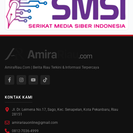
AmiraRiau.Com | Berita Riau Terkini & Informasi Terpercaya
KONTAK KAMI
Jl. Dr. Leimena No.17, Sago, Kec. Senapelan, Kota Pekanbaru, Riau
28151
amirariauonline@gmail.com
0812-7036-4999