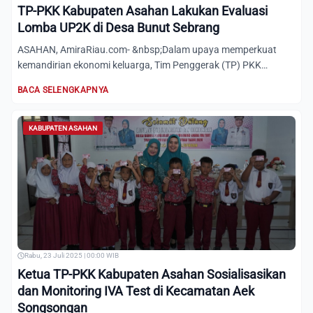
TP-PKK Kabupaten Asahan Lakukan Evaluasi
Lomba UP2K di Desa Bunut Sebrang
ASAHAN, AmiraRiau.com- &nbsp;Dalam upaya memperkuat
kemandirian ekonomi keluarga, Tim Penggerak (TP) PKK
Kabupaten Asaha...
BACA SELENGKAPNYA
KABUPATEN ASAHAN
Rabu, 23 Juli 2025 | 00:00 WIB
Ketua TP-PKK Kabupaten Asahan Sosialisasikan
dan Monitoring IVA Test di Kecamatan Aek
Songsongan