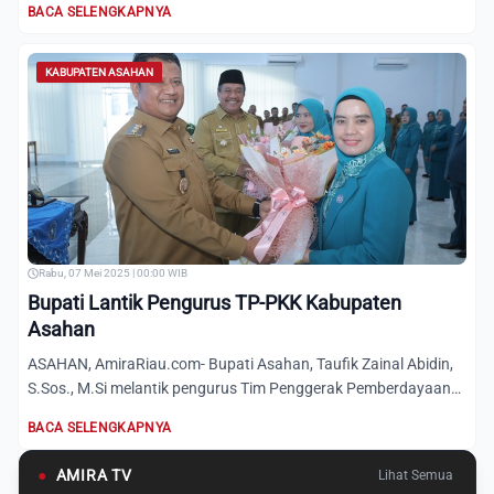
BACA SELENGKAPNYA
KABUPATEN ASAHAN
Rabu, 07 Mei 2025 | 00:00 WIB
Bupati Lantik Pengurus TP-PKK Kabupaten
Asahan
ASAHAN, AmiraRiau.com- Bupati Asahan, Taufik Zainal Abidin,
S.Sos., M.Si melantik pengurus Tim Penggerak Pemberdayaan
da...
BACA SELENGKAPNYA
●
AMIRA TV
Lihat Semua