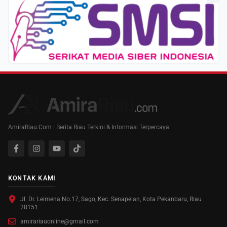
AmiraRiau.Com | Berita Riau Terkini & Informasi Terpercaya
KONTAK KAMI
Jl. Dr. Leimena No.17, Sago, Kec. Senapelan, Kota Pekanbaru, Riau
28151
amirariauonline@gmail.com