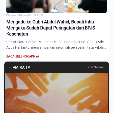
Selasa, 03 Juni 2025 | 00:00 WIB
Mengadu ke Gubri Abdul Wahid, Bupati Inhu
Mengaku Sudah Dapat Peringatan dari BPJS
Kesehatan
PEKANBARU, AmiraRiau.com- Bupati Indragiri Hulu (Inhu) Ade
Agus Hartanto, menyampaikan sejumlah persoalan tata kelola
ya...
BACA SELENGKAPNYA
●
AMIRA TV
Lihat Semua