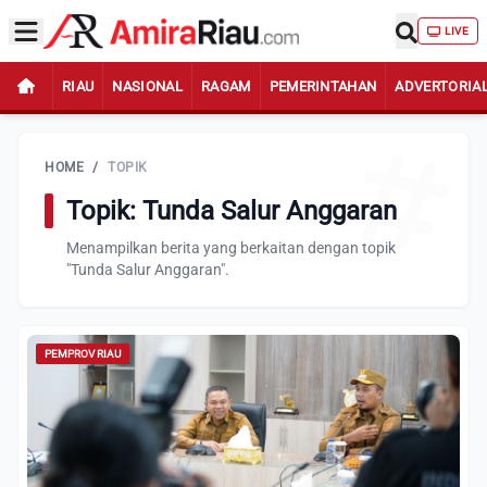
LIVE
RIAU
NASIONAL
RAGAM
PEMERINTAHAN
ADVERTORIA
HOME
/
TOPIK
Topik: Tunda Salur Anggaran
Menampilkan berita yang berkaitan dengan topik
"Tunda Salur Anggaran".
PEMPROV RIAU