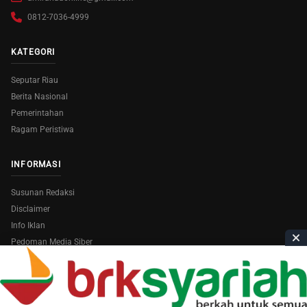
0812-7036-4999
KATEGORI
Seputar Riau
Berita Nasional
Pemerintahan
Ragam Peristiwa
INFORMASI
Susunan Redaksi
Disclaimer
Info Iklan
Pedoman Media Siber
Copyright © 2026
AmiraRiau.com
. All Rights Reserved.