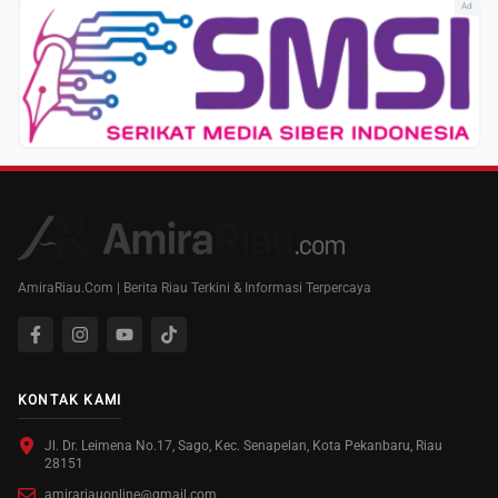
Ad
AmiraRiau.Com | Berita Riau Terkini & Informasi Terpercaya
KONTAK KAMI
Jl. Dr. Leimena No.17, Sago, Kec. Senapelan, Kota Pekanbaru, Riau
28151
amirariauonline@gmail.com