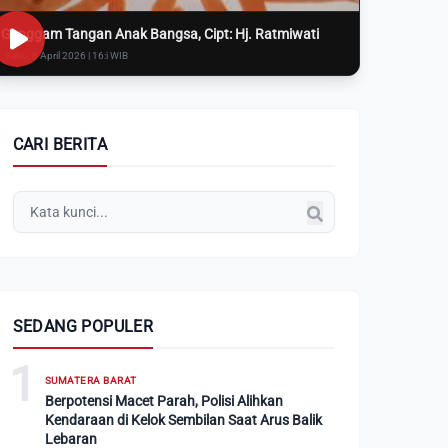
Genggam Tangan Anak Bangsa, Cipt: Hj. Ratmiwati
Rabu, 8 April 2026 | 16:i WIB
CARI BERITA
SEDANG POPULER
1
SUMATERA BARAT
Berpotensi Macet Parah, Polisi Alihkan
Kendaraan di Kelok Sembilan Saat Arus Balik
Lebaran