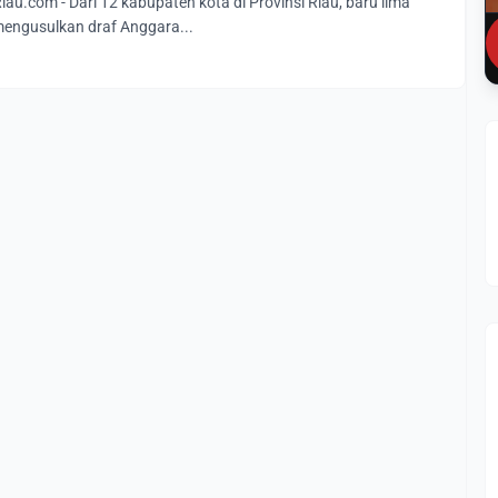
.com - Dari 12 kabupaten kota di Provinsi Riau, baru lima
engusulkan draf Anggara...