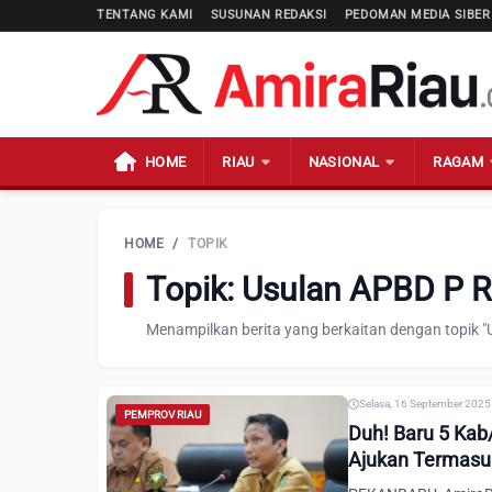
TENTANG KAMI
SUSUNAN REDAKSI
PEDOMAN MEDIA SIBER
HOME
RIAU
NASIONAL
RAGAM
HOME
/
TOPIK
Topik: Usulan APBD P R
Menampilkan berita yang berkaitan dengan topik "
Selasa, 16 September 2025 
PEMPROV RIAU
Duh! Baru 5 Kab
Ajukan Termasu