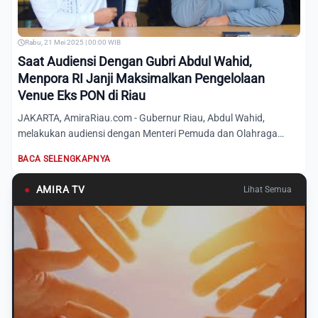
Rabu, 21 Mei 2025 | 00:00 WIB
Saat Audiensi Dengan Gubri Abdul Wahid,
Menpora RI Janji Maksimalkan Pengelolaan
Venue Eks PON di Riau
JAKARTA, AmiraRiau.com - Gubernur Riau, Abdul Wahid,
melakukan audiensi dengan Menteri Pemuda dan Olahraga
Republik Indo...
BACA SELENGKAPNYA
●
AMIRA TV
Lihat Semua