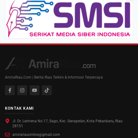
AmiraRiau.Com | Berita Riau Terkini & Informasi Terpercaya
KONTAK KAMI
Jl. Dr. Leimena No.17, Sago, Kec. Senapelan, Kota Pekanbaru, Riau
28151
amirariauonline@gmail.com