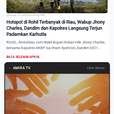
Jumat, 18 Juli 2025 | 00:00 WIB
Hotspot di Rohil Terbanyak di Riau, Wabup Jhony
Charles, Dandim dan Kapolres Langsung Terjun
Padamkan Karhutla
ROHIL, AmiraRiau.com-Wakil Bupati Rokan Hilir Jhony Charles
bersama Kapolres AKBP Isa Imam Syahroni, Dandim 0321
Letkol....
BACA SELENGKAPNYA
●
AMIRA TV
Lihat Semua