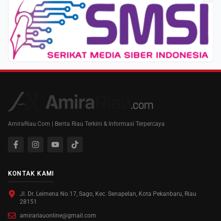
AmiraRiau.Com | Berita Riau Terkini & Informasi Terpercaya
KONTAK KAMI
Jl. Dr. Leimena No.17, Sago, Kec. Senapelan, Kota Pekanbaru, Riau
28151
amirariauonline@gmail.com