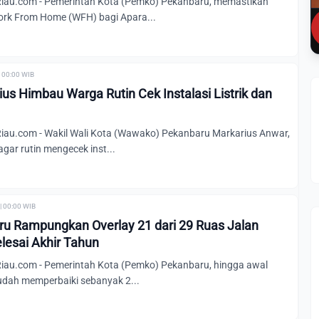
au.com - Pemerintah Kota (Pemko) Pekanbaru, memastikan
rk From Home (WFH) bagi Apara...
 00:00 WIB
s Himbau Warga Rutin Cek Instalasi Listrik dan
au.com - Wakil Wali Kota (Wawako) Pekanbaru Markarius Anwar,
ar rutin mengecek inst...
| 00:00 WIB
u Rampungkan Overlay 21 dari 29 Ruas Jalan
lesai Akhir Tahun
au.com - Pemerintah Kota (Pemko) Pekanbaru, hingga awal
udah memperbaiki sebanyak 2...