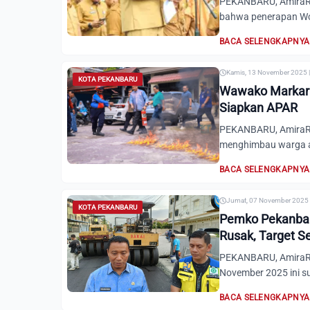
PEKANBARU, AmiraRi
bahwa penerapan Wo
BACA SELENGKAPNYA
Kamis, 13 November 2025 |
KOTA PEKANBARU
Wawako Markariu
Siapkan APAR
PEKANBARU, AmiraRi
menghimbau warga ag
BACA SELENGKAPNYA
Jumat, 07 November 2025 
KOTA PEKANBARU
Pemko Pekanbar
Rusak, Target Se
PEKANBARU, AmiraRi
November 2025 ini s
BACA SELENGKAPNYA