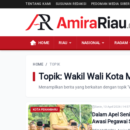
TENTANG KAMI
SUSUNAN REDAKSI
PEDOMAN MEDIA SIBER
HOME
RIAU
NASIONAL
RAGAM
HOME
/
TOPIK
Topik: Wakil Wali Kota
Menampilkan berita yang berkaitan dengan topik "
Senin, 13 April 2026 | 14:5
KOTA PEKANBARU
Dalam Apel Sen
Awasi Pegawai