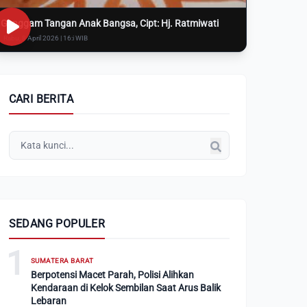
Genggam Tangan Anak Bangsa, Cipt: Hj. Ratmiwati
Rabu, 8 April 2026 | 16:i WIB
CARI BERITA
SEDANG POPULER
1
SUMATERA BARAT
Berpotensi Macet Parah, Polisi Alihkan
Kendaraan di Kelok Sembilan Saat Arus Balik
Lebaran