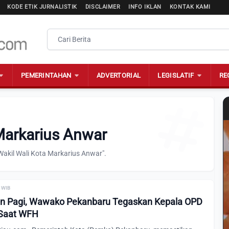
KODE ETIK JURNALISTIK
DISCLAIMER
INFO IKLAN
KONTAK KAMI
PEMERINTAHAN
ADVERTORIAL
LEGISLATIF
RE
 Markarius Anwar
Wakil Wali Kota Markarius Anwar".
7 WIB
in Pagi, Wawako Pekanbaru Tegaskan Kepala OPD
 Saat WFH