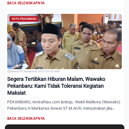
BACA SELENGKAPNYA
KOTA PEKANBARU
Selasa, 09 September 2025 | 00:00 WIB
Segera Tertibkan Hiburan Malam, Wawako
Pekanbaru: Kami Tidak Toleransi Kegiatan
Maksiat
PEKANBARU, AmiraRiau.com &nbsp;- Wakil Walikota (Wawako)
Pekanbaru H Markarius Anwar ST M.Arch, menyatakan jika
pemerint...
BACA SELENGKAPNYA