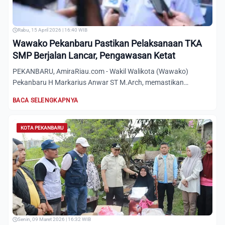
Rabu, 15 April 2026 | 16:40 WIB
Wawako Pekanbaru Pastikan Pelaksanaan TKA
SMP Berjalan Lancar, Pengawasan Ketat
PEKANBARU, AmiraRiau.com - Wakil Walikota (Wawako)
Pekanbaru H Markarius Anwar ST M.Arch, memastikan
pelaksanaan Tes Kem...
BACA SELENGKAPNYA
KOTA PEKANBARU
Senin, 09 Maret 2026 | 16:32 WIB