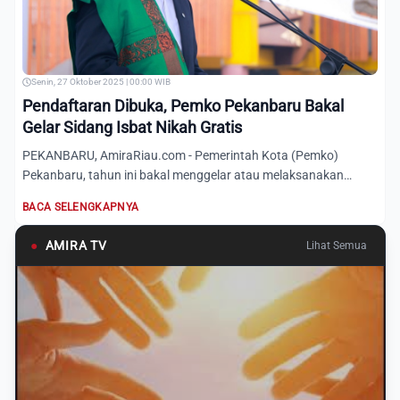
Senin, 27 Oktober 2025 | 00:00 WIB
Pendaftaran Dibuka, Pemko Pekanbaru Bakal
Gelar Sidang Isbat Nikah Gratis
PEKANBARU, AmiraRiau.com - Pemerintah Kota (Pemko)
Pekanbaru, tahun ini bakal menggelar atau melaksanakan
program Sidang...
BACA SELENGKAPNYA
●
AMIRA TV
Lihat Semua