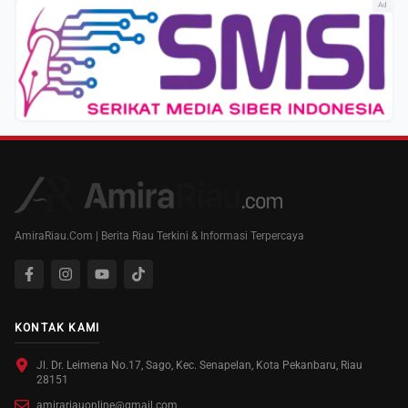
Ad
AmiraRiau.Com | Berita Riau Terkini & Informasi Terpercaya
KONTAK KAMI
Jl. Dr. Leimena No.17, Sago, Kec. Senapelan, Kota Pekanbaru, Riau
28151
amirariauonline@gmail.com