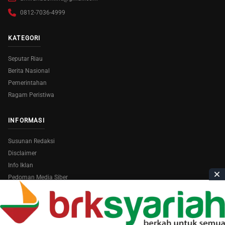
0812-7036-4999
KATEGORI
Seputar Riau
Berita Nasional
Pemerintahan
Ragam Peristiwa
INFORMASI
Susunan Redaksi
Disclaimer
Info Iklan
Pedoman Media Siber
Copyright © 2026
AmiraRiau.com
. All Rights Reserved.