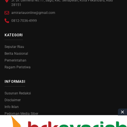
Jl. Dr. Leimena No.17, Sago, Kec. Senapelan, Kota Pekanbaru, Riau
28151
amirariauonline@gmail.com
0812-7036-4999
KATEGORI
Seputar Riau
Berita Nasional
Pemerintahan
Ragam Peristiwa
INFORMASI
Susunan Redaksi
Disclaimer
Info Iklan
Pedoman Media Siber