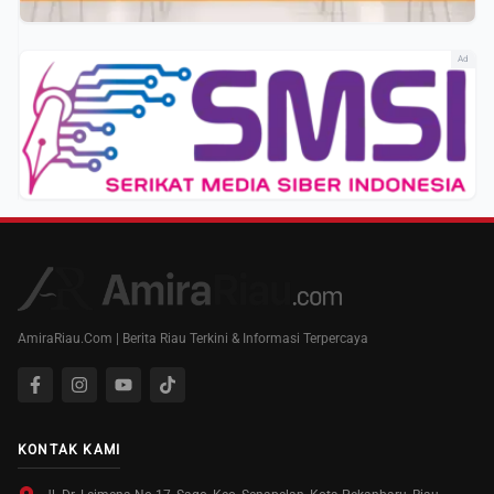
Ad
AmiraRiau.Com | Berita Riau Terkini & Informasi Terpercaya
KONTAK KAMI