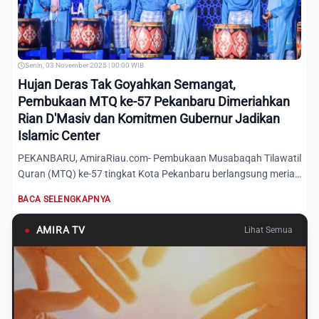
Senin, 03 November 2025 | 00:00 WIB
Hujan Deras Tak Goyahkan Semangat,
Pembukaan MTQ ke-57 Pekanbaru Dimeriahkan
Rian D'Masiv dan Komitmen Gubernur Jadikan
Islamic Center
PEKANBARU, AmiraRiau.com- Pembukaan Musabaqah Tilawatil
Quran (MTQ) ke-57 tingkat Kota Pekanbaru berlangsung meriah
di K...
BACA SELENGKAPNYA
●
AMIRA TV
Lihat Semua