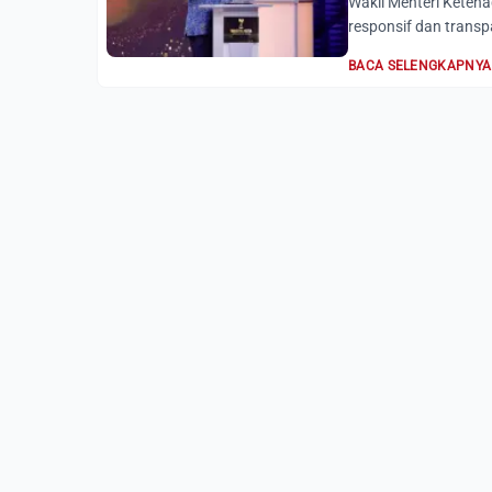
Wakil Menteri Keten
responsif dan trans
BACA SELENGKAPNYA