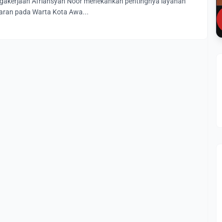
agakerjaan Afriansyah Noor menekankan pentingnya layanan
paran pada Warta Kota Awa...