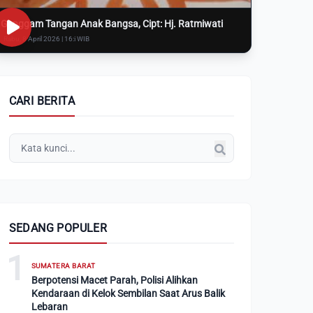
Genggam Tangan Anak Bangsa, Cipt: Hj. Ratmiwati
Rabu, 8 April 2026 | 16:i WIB
CARI BERITA
SEDANG POPULER
1
SUMATERA BARAT
Berpotensi Macet Parah, Polisi Alihkan
Kendaraan di Kelok Sembilan Saat Arus Balik
Lebaran