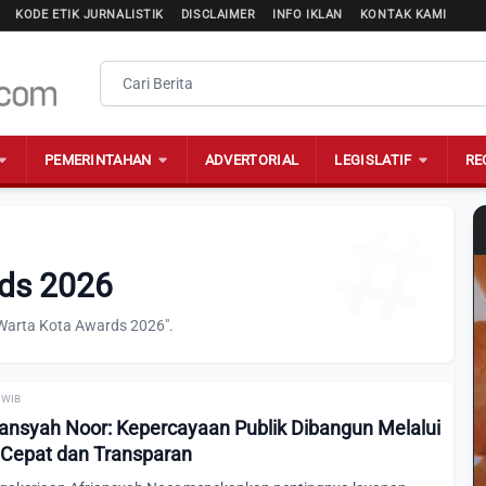
KODE ETIK JURNALISTIK
DISCLAIMER
INFO IKLAN
KONTAK KAMI
PEMERINTAHAN
ADVERTORIAL
LEGISLATIF
RE
rds 2026
"Warta Kota Awards 2026".
1 WIB
nsyah Noor: Kepercayaan Publik Dibangun Melalui
 Cepat dan Transparan