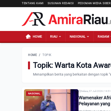
TENTANG KAMI
SUSUNAN REDAKSI
PEDOMAN MEDIA SIBER
HOME
RIAU
NASIONAL
RAGAM
HOME
/
TOPIK
Topik: Warta Kota Awa
Menampilkan berita yang berkaitan dengan topik 
Selasa, 07 Juli 2026 | 14:5
NASIONAL
Wamenaker Afria
Pelayanan yang