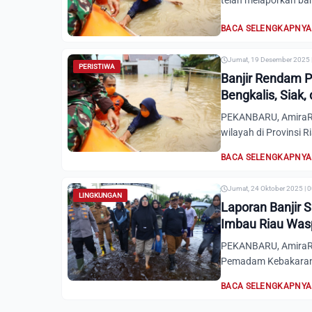
telah melaporkan bah
BACA SELENGKAPNYA
Jumat, 19 Desember 2025 
PERISTIWA
Banjir Rendam P
Bengkalis, Siak, 
PEKANBARU, AmiraRi
wilayah di Provinsi R
BACA SELENGKAPNYA
Jumat, 24 Oktober 2025 | 
LINGKUNGAN
Laporan Banjir 
Imbau Riau Was
PEKANBARU, AmiraR
Pemadam Kebakaran 
BACA SELENGKAPNYA