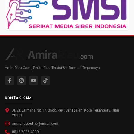
AmiraRiau.Com | Berita Riau Terkini & Informasi Terpercaya
KONTAK KAMI
Jl. Dr. Leimena No.17, Sago, Kec. Senapelan, Kota Pekanbaru, Riau
28151
amirariauonline@gmail.com
0812-7036-4999