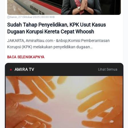
Senin, 27 Oktober 2025 | 00:00 WIB
Sudah Tahap Penyelidikan, KPK Usut Kasus
Dugaan Korupsi Kereta Cepat Whoosh
JAKARTA, AmiraRiau.com - &nbsp;Komisi Pemberantasan
Korupsi (KPK) melakukan penyelidikan dugaan
penggelembungan anggaran...
BACA SELENGKAPNYA
●
AMIRA TV
Lihat Semua