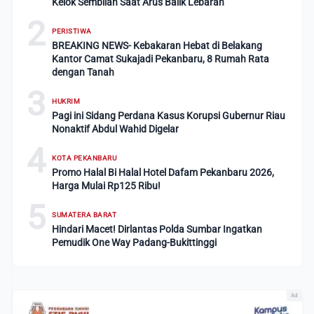
Kelok Sembilan Saat Arus Balik Lebaran
2
PERISTIWA
BREAKING NEWS- Kebakaran Hebat di Belakang
Kantor Camat Sukajadi Pekanbaru, 8 Rumah Rata
dengan Tanah
3
HUKRIM
Pagi ini Sidang Perdana Kasus Korupsi Gubernur Riau
Nonaktif Abdul Wahid Digelar
4
KOTA PEKANBARU
Promo Halal Bi Halal Hotel Dafam Pekanbaru 2026,
Harga Mulai Rp125 Ribu!
5
SUMATERA BARAT
Hindari Macet! Dirlantas Polda Sumbar Ingatkan
Pemudik One Way Padang-Bukittinggi
Ad