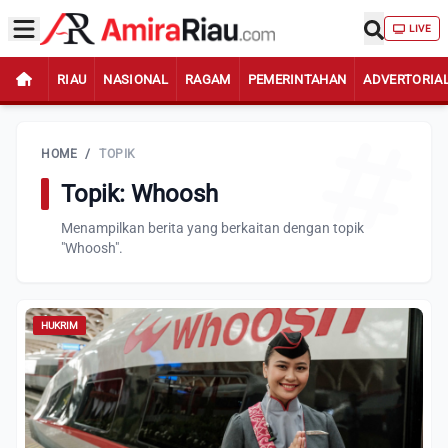
LIVE
RIAU
NASIONAL
RAGAM
PEMERINTAHAN
ADVERTORIA
HOME
/
TOPIK
Topik: Whoosh
Menampilkan berita yang berkaitan dengan topik
"Whoosh".
HUKRIM