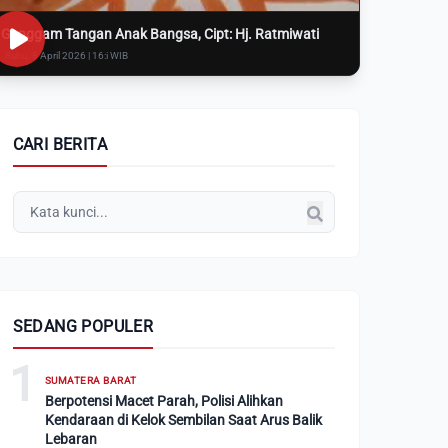
Genggam Tangan Anak Bangsa, Cipt: Hj. Ratmiwati
Rabu, 8 April 2026 | 16:i WIB
CARI BERITA
SEDANG POPULER
1
SUMATERA BARAT
Berpotensi Macet Parah, Polisi Alihkan
Kendaraan di Kelok Sembilan Saat Arus Balik
Lebaran