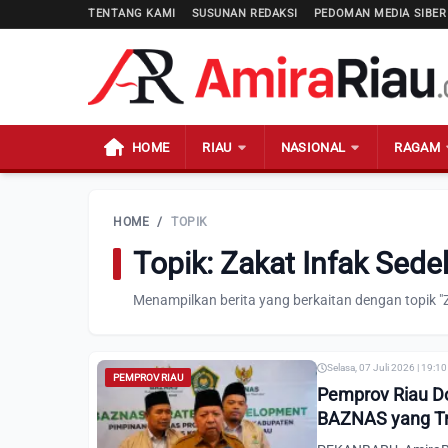
TENTANG KAMI
SUSUNAN REDAKSI
PEDOMAN MEDIA SIBER
HOME
RIAU
NASIONAL
RAGAM
HOME
/
TOPIK
Topik: Zakat Infak Sed
Menampilkan berita yang berkaitan dengan topik "
Selasa, 07 Juli 2026 | 19:1
PEMPROV RIAU
Pemprov Riau Do
BAZNAS yang T