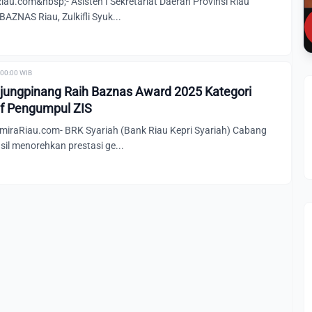
u.com&nbsp;- Asisten I Sekretariat Daerah Provinsi Riau
AZNAS Riau, Zulkifli Syuk...
 00:00 WIB
jungpinang Raih Baznas Award 2025 Kategori
if Pengumpul ZIS
raRiau.com- BRK Syariah (Bank Riau Kepri Syariah) Cabang
il menorehkan prestasi ge...