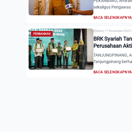
PEKANBARU, AmiraRia
sekaligus Pengawas B
BACA SELENGKAPNYA
Senin, 17 November 2025 |
PERBANKAN
BRK Syariah Tan
Perusahaan Akt
TANJUNGPINANG, Ami
Tanjungpinang berhas
BACA SELENGKAPNYA