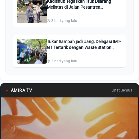
Kadishub Tegaskan Truk Dilarang
Melintas di Jalan Pesantren
Pekanbaru: Kami Perintahkan Putar
Balik!
3 hari yang lalu
Tukar Sampah jadi Uang, Delegasi IMT-
GT Tertarik dengan Waste Station
Pekanbaru
3 hari yang lalu
●
AMIRA TV
Lihat Semua