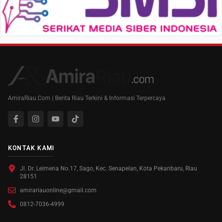
AmiraRiau.Com | Berita Riau Terkini & Informasi Terpercaya
KONTAK KAMI
Jl. Dr. Leimena No.17, Sago, Kec. Senapelan, Kota Pekanbaru, Riau
28151
amirariauonline@gmail.com
0812-7036-4999