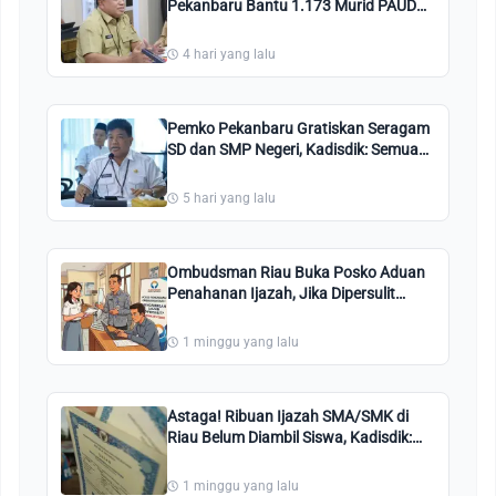
Pekanbaru Bantu 1.173 Murid PAUD
Negeri/Swasta
4 hari yang lalu
Pemko Pekanbaru Gratiskan Seragam
SD dan SMP Negeri, Kadisdik: Semua
Dapat, Mau Kaya atau Miskin
Diberikan
5 hari yang lalu
Ombudsman Riau Buka Posko Aduan
Penahanan Ijazah, Jika Dipersulit
Silahkan Lapor
1 minggu yang lalu
Astaga! Ribuan Ijazah SMA/SMK di
Riau Belum Diambil Siswa, Kadisdik:
Kami Pastikan Gratis
1 minggu yang lalu