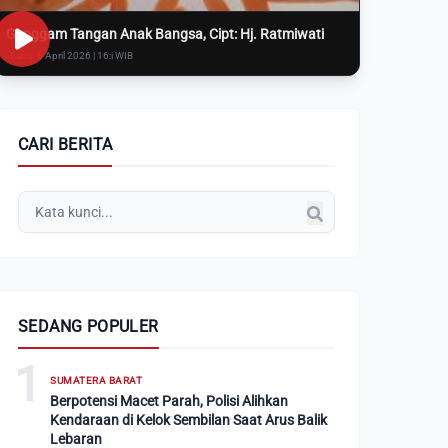
Genggam Tangan Anak Bangsa, Cipt: Hj. Ratmiwati
Rabu, 8 April 2026 | 16:i WIB
CARI BERITA
SEDANG POPULER
1
SUMATERA BARAT
Berpotensi Macet Parah, Polisi Alihkan
Kendaraan di Kelok Sembilan Saat Arus Balik
Lebaran