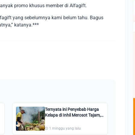
nyak promo khusus member di Alfagift.
fagift yang sebelumnya kami belum tahu. Bagus
tnya,” katanya.***
Ternyata ini Penyebab Harga
Kelapa di Inhil Merosot Tajam,
Petani Diharap Bersabar
1 minggu yang lalu