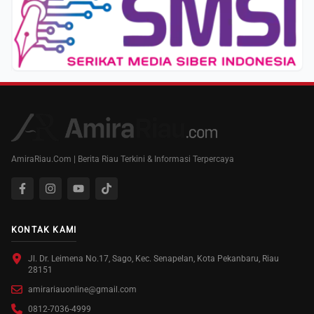
AmiraRiau.Com | Berita Riau Terkini & Informasi Terpercaya
KONTAK KAMI
Jl. Dr. Leimena No.17, Sago, Kec. Senapelan, Kota Pekanbaru, Riau
28151
amirariauonline@gmail.com
0812-7036-4999