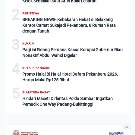
Kelok Sembilan Saat Arus Balik Lebaran
2
PERISTIWA
BREAKING NEWS- Kebakaran Hebat di Belakang
Kantor Camat Sukajadi Pekanbaru, 8 Rumah Rata
dengan Tanah
3
HUKRIM
Pagi ini Sidang Perdana Kasus Korupsi Gubernur Riau
Nonaktif Abdul Wahid Digelar
4
KOTA PEKANBARU
Promo Halal Bi Halal Hotel Dafam Pekanbaru 2026,
Harga Mulai Rp125 Ribu!
5
SUMATERA BARAT
Hindari Macet! Dirlantas Polda Sumbar Ingatkan
Pemudik One Way Padang-Bukittinggi
Ad