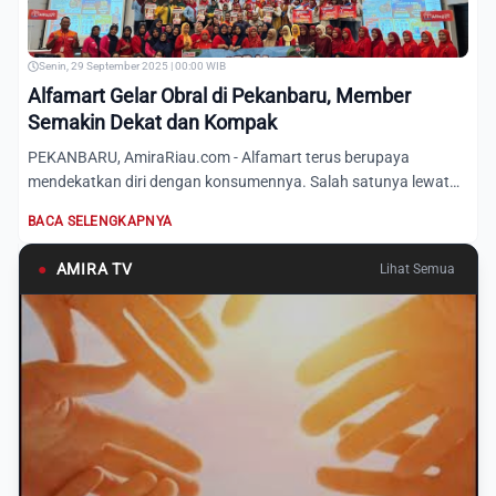
Senin, 29 September 2025 | 00:00 WIB
Alfamart Gelar Obral di Pekanbaru, Member
Semakin Dekat dan Kompak
PEKANBARU, AmiraRiau.com - Alfamart terus berupaya
mendekatkan diri dengan konsumennya. Salah satunya lewat
kegiatan Obr...
BACA SELENGKAPNYA
●
AMIRA TV
Lihat Semua