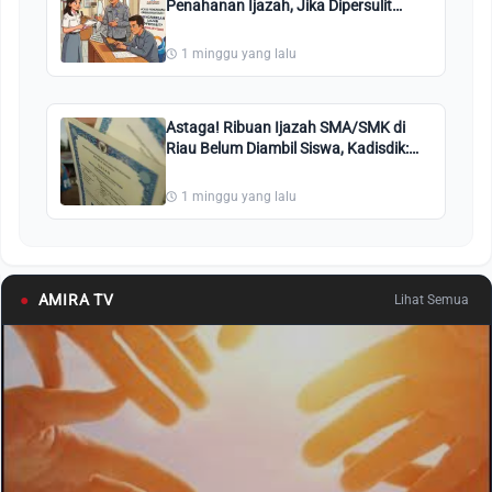
Penahanan Ijazah, Jika Dipersulit
Silahkan Lapor
1 minggu yang lalu
Astaga! Ribuan Ijazah SMA/SMK di
Riau Belum Diambil Siswa, Kadisdik:
Kami Pastikan Gratis
1 minggu yang lalu
●
AMIRA TV
Lihat Semua