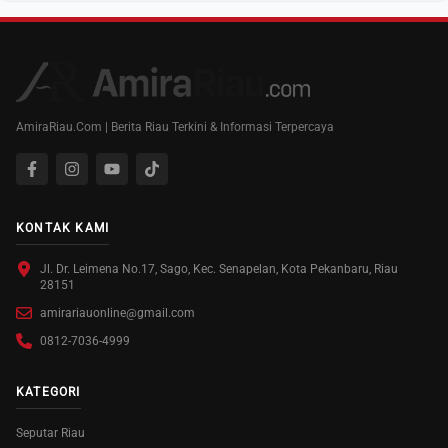
AmiraRiau.Com | Berita Riau Terkini & Informasi Terpercaya
KONTAK KAMI
Jl. Dr. Leimena No.17, Sago, Kec. Senapelan, Kota Pekanbaru, Riau
28151
amirariauonline@gmail.com
0812-7036-4999
KATEGORI
Seputar Riau