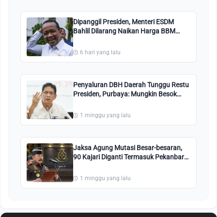
Dipanggil Presiden, Menteri ESDM
Bahlil Dilarang Naikan Harga BBM
Bersubsidi Pertalite dan Solar
6 hari yang lalu
Penyaluran DBH Daerah Tunggu Restu
Presiden, Purbaya: Mungkin Besok
Sudah Ada Putusan
1 minggu yang lalu
Jaksa Agung Mutasi Besar-besaran,
90 Kajari Diganti Termasuk Pekanbaru,
Kuansing, Bengkalis, Ini Nama-
namanya
1 minggu yang lalu