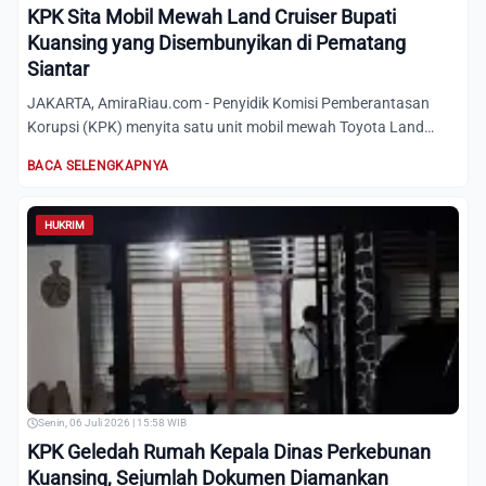
KPK Sita Mobil Mewah Land Cruiser Bupati
Kuansing yang Disembunyikan di Pematang
Siantar
JAKARTA, AmiraRiau.com - Penyidik Komisi Pemberantasan
Korupsi (KPK) menyita satu unit mobil mewah Toyota Land
Cruiser L...
BACA SELENGKAPNYA
HUKRIM
Senin, 06 Juli 2026 | 15:58 WIB
KPK Geledah Rumah Kepala Dinas Perkebunan
Kuansing, Sejumlah Dokumen Diamankan