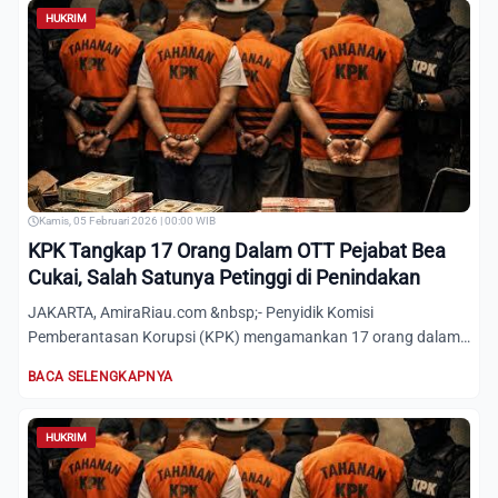
HUKRIM
Kamis, 05 Februari 2026 | 00:00 WIB
KPK Tangkap 17 Orang Dalam OTT Pejabat Bea
Cukai, Salah Satunya Petinggi di Penindakan
JAKARTA, AmiraRiau.com &nbsp;- Penyidik Komisi
Pemberantasan Korupsi (KPK) mengamankan 17 orang dalam
operasi tangkap ta...
BACA SELENGKAPNYA
HUKRIM