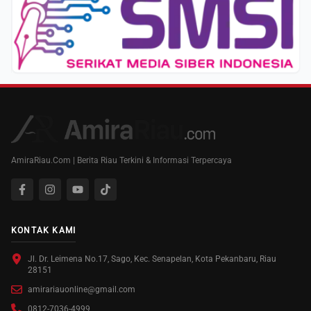
AmiraRiau.Com | Berita Riau Terkini & Informasi Terpercaya
KONTAK KAMI
Jl. Dr. Leimena No.17, Sago, Kec. Senapelan, Kota Pekanbaru, Riau
28151
amirariauonline@gmail.com
0812-7036-4999