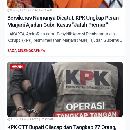
Selasa, 14 April 2026 | 15:54 WIB
Bersikeras Namanya Dicatut, KPK Ungkap Peran
Marjani Ajudan Gubri Kasus "Jatah Preman"
JAKARTA, AmiraRiau.com - Penyidik Komisi Pemberantasan
Korupsi (KPK) resmi menahan Marjani (MJN), ajudan Gubernur
Riau n...
BACA SELENGKAPNYA
HUKRIM
Jumat, 13 Maret 2026 | 17:32 WIB
KPK OTT Bupati Cilacap dan Tangkap 27 Orang,