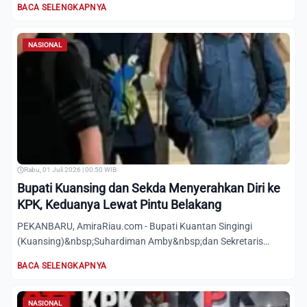
BACA SELENGKAPNYA
NASIONAL
Rabu, 01 Juli 2026 | 00:50 WIB
Bupati Kuansing dan Sekda Menyerahkan Diri ke
KPK, Keduanya Lewat Pintu Belakang
PEKANBARU, AmiraRiau.com - Bupati Kuantan Singingi
(Kuansing)&nbsp;Suhardiman Amby&nbsp;dan Sekretaris
Daerah (Sekda) Zu...
BACA SELENGKAPNYA
NASIONAL