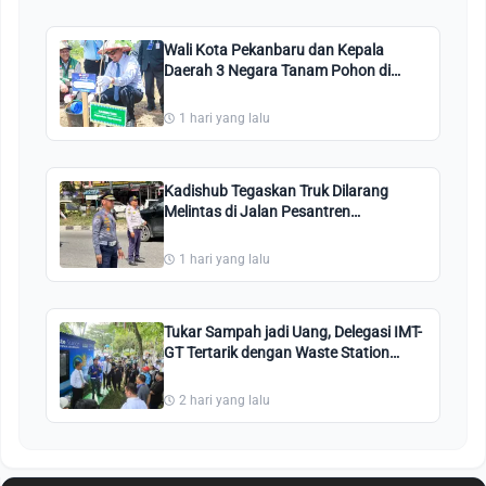
Wali Kota Pekanbaru dan Kepala
Daerah 3 Negara Tanam Pohon di
Perkantoran Tenayan Raya
1 hari yang lalu
Kadishub Tegaskan Truk Dilarang
Melintas di Jalan Pesantren
Pekanbaru: Kami Perintahkan Putar
Balik!
1 hari yang lalu
Tukar Sampah jadi Uang, Delegasi IMT-
GT Tertarik dengan Waste Station
Pekanbaru
2 hari yang lalu