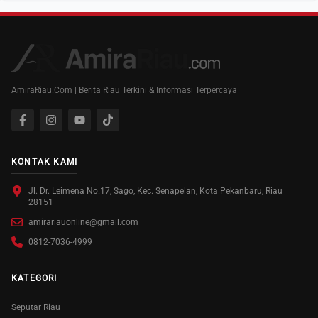
AmiraRiau.Com | Berita Riau Terkini & Informasi Terpercaya
KONTAK KAMI
Jl. Dr. Leimena No.17, Sago, Kec. Senapelan, Kota Pekanbaru, Riau
28151
amirariauonline@gmail.com
0812-7036-4999
KATEGORI
Seputar Riau