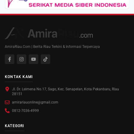
AmiraRiau.Com | Berita Riau Terkini & Informasi Terpercaya
KONTAK KAMI
Jl. Dr. Leimena No.17, Sago, Kec. Senapelan, Kota Pekanbaru, Riau
28151
amirariauonline@gmail.com
0812-7036-4999
KATEGORI