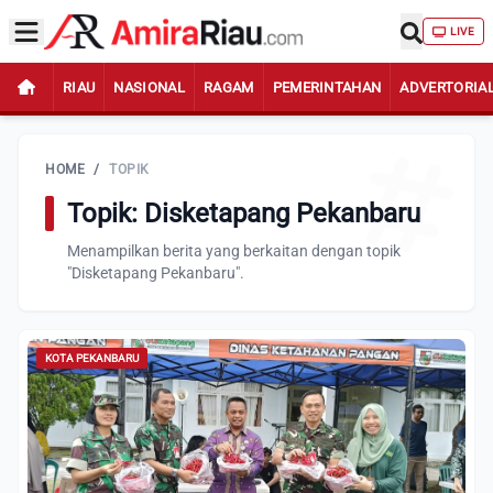
LIVE
RIAU
NASIONAL
RAGAM
PEMERINTAHAN
ADVERTORIA
HOME
/
TOPIK
Topik: Disketapang Pekanbaru
Menampilkan berita yang berkaitan dengan topik
"Disketapang Pekanbaru".
KOTA PEKANBARU