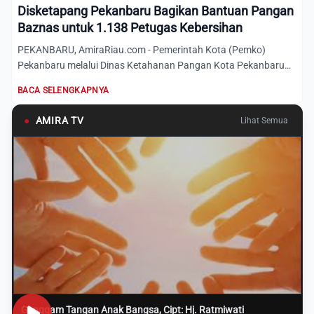
Disketapang Pekanbaru Bagikan Bantuan Pangan
Baznas untuk 1.138 Petugas Kebersihan
PEKANBARU, AmiraRiau.com - Pemerintah Kota (Pemko)
Pekanbaru melalui Dinas Ketahanan Pangan Kota Pekanbaru
dan Unit Peng...
BACA SELENGKAPNYA
●
AMIRA TV
Lihat Semua
Genggam Tangan Anak Bangsa, Cipt: Hj. Ratmiwati