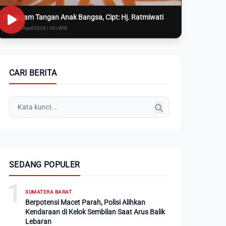
Genggam Tangan Anak Bangsa, Cipt: Hj. Ratmiwati
Rabu, 8 April 2026 | 16:i WIB
CARI BERITA
SEDANG POPULER
1
SUMATERA BARAT
Berpotensi Macet Parah, Polisi Alihkan
Kendaraan di Kelok Sembilan Saat Arus Balik
Lebaran