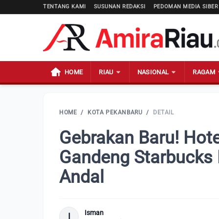
TENTANG KAMI
SUSUNAN REDAKSI
PEDOMAN MEDIA SIBER
HOME
RIAU
NASIONAL
RAGAM
HOME
/
KOTA PEKANBARU
/
DETAIL
Gebrakan Baru! Hot
Gandeng Starbucks L
Andal
Isman
I