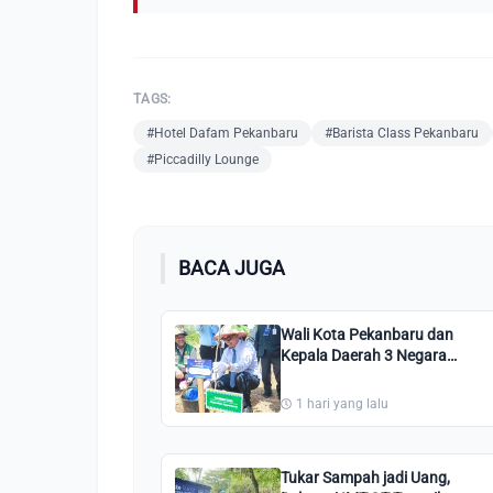
TAGS:
#Hotel Dafam Pekanbaru
#Barista Class Pekanbaru
#Piccadilly Lounge
BACA JUGA
Wali Kota Pekanbaru dan
Kepala Daerah 3 Negara
Tanam Pohon di Perkantoran
Tenayan Raya
1 hari yang lalu
Tukar Sampah jadi Uang,