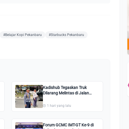
#Belajar Kopi Pekanbaru
#Starbucks Pekanbaru
Kadishub Tegaskan Truk
Dilarang Melintas di Jalan
Pesantren Pekanbaru: Kami
Perintahkan Putar Balik!
1 hari yang lalu
Forum GCMC IMT-GT Ke-9 di