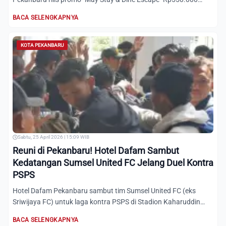
nett/mal...
BACA SELENGKAPNYA
KOTA PEKANBARU
Sabtu, 25 April 2026 | 15:09 WIB
Reuni di Pekanbaru! Hotel Dafam Sambut
Kedatangan Sumsel United FC Jelang Duel Kontra
PSPS
Hotel Dafam Pekanbaru sambut tim Sumsel United FC (eks
Sriwijaya FC) untuk laga kontra PSPS di Stadion Kaharuddin
Nasuti...
BACA SELENGKAPNYA