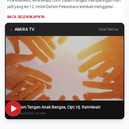
PEKANBARU, AmiraRiau.com- Dalam rangka memperingati hari
jadi yang ke-12, Hotel Dafam Pekanbaru kembali menggelar
kegiat...
BACA SELENGKAPNYA
●
AMIRA TV
Lihat Semua
Genggam Tangan Anak Bangsa, Cipt: Hj. Ratmiwati
Rabu, 8 April 2026 | 16:i WIB