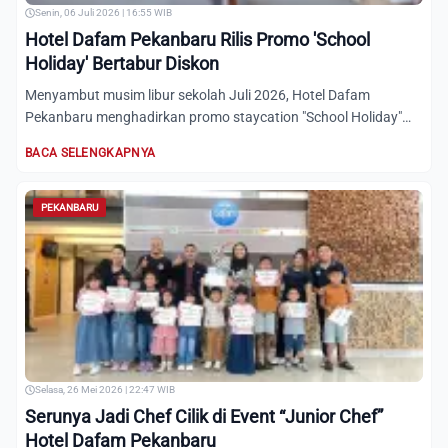
Senin, 06 Juli 2026 | 16:55 WIB
Hotel Dafam Pekanbaru Rilis Promo 'School
Holiday' Bertabur Diskon
Menyambut musim libur sekolah Juli 2026, Hotel Dafam
Pekanbaru menghadirkan promo staycation "School Holiday"
seharga Rp...
BACA SELENGKAPNYA
PEKANBARU
Selasa, 26 Mei 2026 | 22:47 WIB
Serunya Jadi Chef Cilik di Event “Junior Chef”
Hotel Dafam Pekanbaru