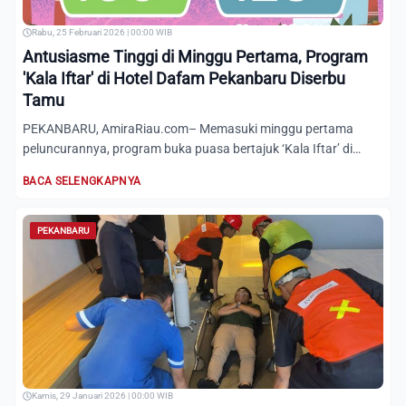
Rabu, 25 Februari 2026 | 00:00 WIB
Antusiasme Tinggi di Minggu Pertama, Program
'Kala Iftar' di Hotel Dafam Pekanbaru Diserbu
Tamu
PEKANBARU, AmiraRiau.com– Memasuki minggu pertama
peluncurannya, program buka puasa bertajuk ‘Kala Iftar’ di
Hotel Dafam...
BACA SELENGKAPNYA
PEKANBARU
Kamis, 29 Januari 2026 | 00:00 WIB