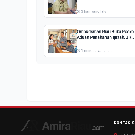
PAUD Negeri/Swasta
3 hari yang lalu
Ombudsman Riau Buka Posko
Aduan Penahanan Ijazah, Jika
Dipersulit Silahkan Lapor
1 minggu yang lalu
KONTAK K