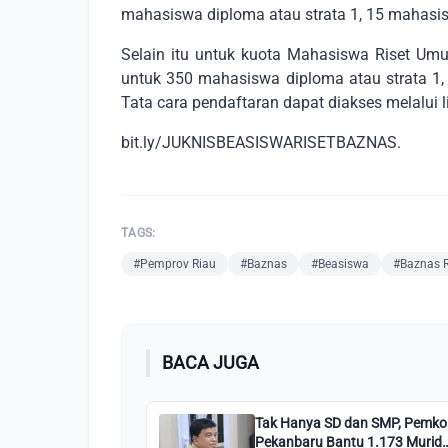
mahasiswa diploma atau strata 1, 15 mahasisw
Selain itu untuk kuota Mahasiswa Riset Um
untuk 350 mahasiswa diploma atau strata 1,
Tata cara pendaftaran dapat diakses melalui l
bit.ly/JUKNISBEASISWARISETBAZNAS.
TAGS:
#Pemprov Riau
#Baznas
#Beasiswa
#Baznas 
BACA JUGA
Tak Hanya SD dan SMP, Pemko
Pekanbaru Bantu 1.173 Murid