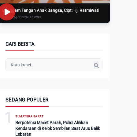
Genggam Tangan Anak Bangsa, Cipt: Hj. Ratmiwati
Rabu, 8 April 2026 | 16:i WIB
CARI BERITA
SEDANG POPULER
1
SUMATERA BARAT
Berpotensi Macet Parah, Polisi Alihkan
Kendaraan di Kelok Sembilan Saat Arus Balik
Lebaran