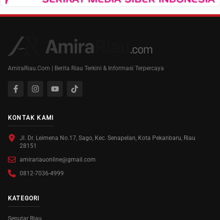
AmiraRiau.Com | Berita Riau Terkini & Informasi Terpercaya
KONTAK KAMI
Jl. Dr. Leimena No.17, Sago, Kec. Senapelan, Kota Pekanbaru, Riau
28151
amirariauonline@gmail.com
0812-7036-4999
KATEGORI
Seputar Riau