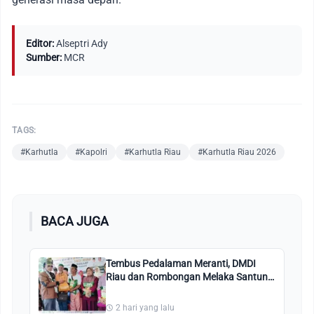
Editor:
Alseptri Ady
Sumber:
MCR
TAGS:
#Karhutla
#Kapolri
#Karhutla Riau
#Karhutla Riau 2026
BACA JUGA
Tembus Pedalaman Meranti, DMDI
Riau dan Rombongan Melaka Santuni
Muallaf Suku Akit
2 hari yang lalu