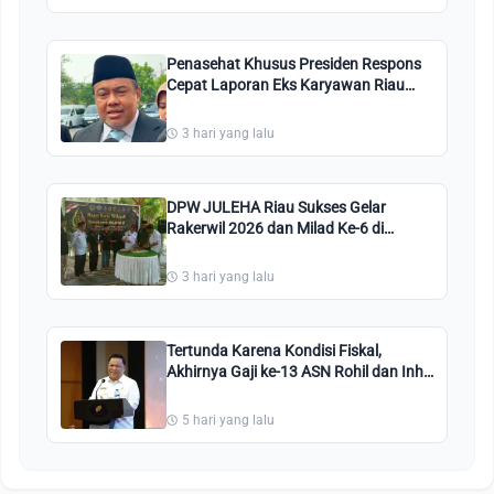
Penasehat Khusus Presiden Respons
Cepat Laporan Eks Karyawan Riau
Pos Group, Pastikan Akan Kawal
Tuntutan Pesangon
3 hari yang lalu
DPW JULEHA Riau Sukses Gelar
Rakerwil 2026 dan Milad Ke-6 di
Pekanbaru
3 hari yang lalu
Tertunda Karena Kondisi Fiskal,
Akhirnya Gaji ke-13 ASN Rohil dan Inhu
Tuntas
5 hari yang lalu