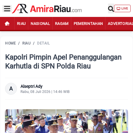
LIVE
RIAU
NASIONAL
RAGAM
PEMERINTAHAN
ADVERTORIA
HOME
/
RIAU
/
DETAIL
Kapolri Pimpin Apel Penanggulangan
Karhutla di SPN Polda Riau
Alseptri Ady
A
Rabu, 08 Juli 2026 | 14:46 WIB