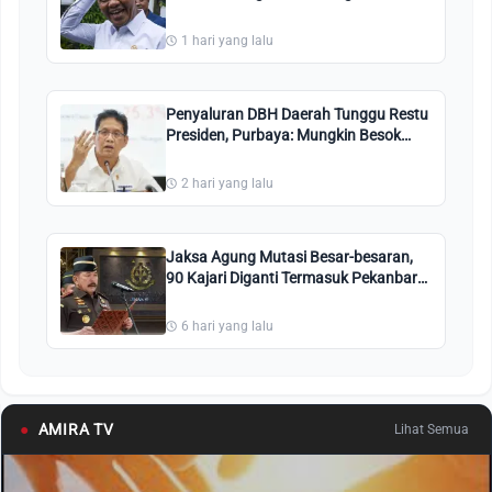
Bersubsidi Pertalite dan Solar
1 hari yang lalu
Penyaluran DBH Daerah Tunggu Restu
Presiden, Purbaya: Mungkin Besok
Sudah Ada Putusan
2 hari yang lalu
Jaksa Agung Mutasi Besar-besaran,
90 Kajari Diganti Termasuk Pekanbaru,
Kuansing, Bengkalis, Ini Nama-
namanya
6 hari yang lalu
●
AMIRA TV
Lihat Semua