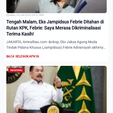
Sabtu, 25 Juli 2026 | 00:31 WIB
Tengah Malam, Eks Jampidsus Febrie Ditahan di
Rutan KPK, Febrie: Saya Merasa Dikriminalisasi
Terima Kasih!
JAKARTA, AmiraRiau.com -&nbsp; Eks Jaksa Agung Muda
Tindak Pidana Khusus (Jampidsus) Febrie Adriansyah akhirnya
ditahan...
BACA SELENGKAPNYA
NASIONAL