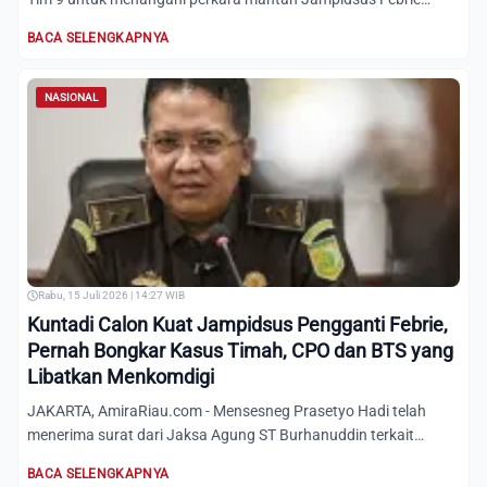
Adriansyah....
BACA SELENGKAPNYA
NASIONAL
Rabu, 15 Juli 2026 | 14:27 WIB
Kuntadi Calon Kuat Jampidsus Pengganti Febrie,
Pernah Bongkar Kasus Timah, CPO dan BTS yang
Libatkan Menkomdigi
JAKARTA, AmiraRiau.com - Mensesneg Prasetyo Hadi telah
menerima surat dari Jaksa Agung ST Burhanuddin terkait
usulan Kun...
BACA SELENGKAPNYA