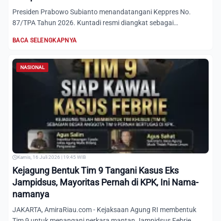
Presiden Prabowo Subianto menandatangani Keppres No.
87/TPA Tahun 2026. Kuntadi resmi diangkat sebagai
Jampidsus dan Ase...
BACA SELENGKAPNYA
NASIONAL
Kamis, 16 Juli 2026 | 19:45 WIB
Kejagung Bentuk Tim 9 Tangani Kasus Eks
Jampidsus, Mayoritas Pernah di KPK, Ini Nama-
namanya
JAKARTA, AmiraRiau.com - Kejaksaan Agung RI membentuk
Tim 9 untuk menangani perkara mantan Jampidsus Febrie