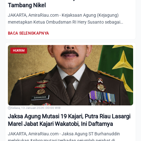
Tambang Nikel
JAKARTA, AmiraRiau.com - Kejaksaan Agung (Kejagung)
menetapkan Ketua Ombudsman RI Hery Susanto sebagai
tersangka dalam k...
BACA SELENGKAPNYA
HUKRIM
Selasa, 13 Januari 2026 | 00:00 WIB
Jaksa Agung Mutasi 19 Kajari, Putra Riau Lasargi
Marel Jabat Kajari Wakatobi, Ini Daftarnya
JAKARTA, AmiraRiau.com - Jaksa Agung ST Burhanuddin
melakukan &nbsp;mutasi terhadap sejumlah pejabat di