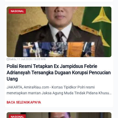
NASIONAL
Sabtu, 11 Juli 2026 | 16:05 WIB
Polisi Resmi Tetapkan Ex Jampidsus Febrie
Adriansyah Tersangka Dugaan Korupsi Pencucian
Uang
JAKARTA, AmiraRiau.com - Kortas Tipidkor Polri resmi
menetapkan mantan Jaksa Agung Muda Tindak Pidana Khusus
(Jampidsus)...
BACA SELENGKAPNYA
NASIONAL