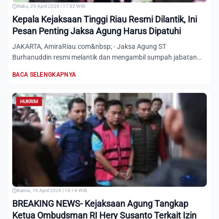
Rabu, 29 April 2026 | 17:32 WIB
Kepala Kejaksaan Tinggi Riau Resmi Dilantik, Ini
Pesan Penting Jaksa Agung Harus Dipatuhi
JAKARTA, AmiraRiau.com&nbsp; - Jaksa Agung ST
Burhanuddin resmi melantik dan mengambil sumpah jabatan
Kepala Kejaksaan T...
BACA SELENGKAPNYA
HUKRIM
Kamis, 16 April 2026 | 16:14 WIB
BREAKING NEWS- Kejaksaan Agung Tangkap
Ketua Ombudsman RI Hery Susanto Terkait Izin