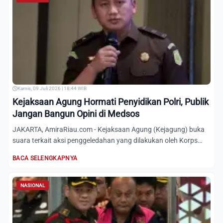
Kamis, 09 Juli 2026 | 18:44 WIB
Kejaksaan Agung Hormati Penyidikan Polri, Publik
Jangan Bangun Opini di Medsos
JAKARTA, AmiraRiau.com - Kejaksaan Agung (Kejagung) buka
suara terkait aksi penggeledahan yang dilakukan oleh Korps
Pemb...
BACA SELENGKAPNYA
NASIONAL