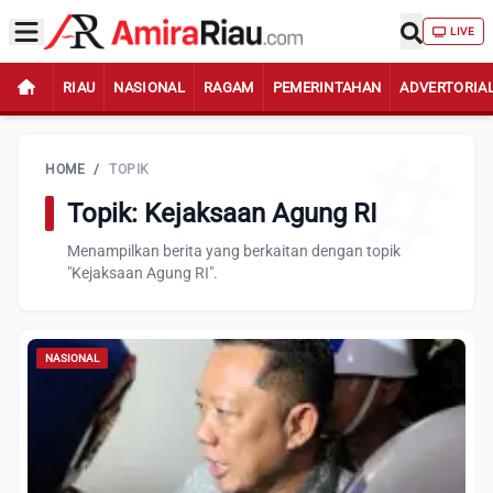
LIVE
RIAU
NASIONAL
RAGAM
PEMERINTAHAN
ADVERTORIA
HOME
/
TOPIK
Topik: Kejaksaan Agung RI
Menampilkan berita yang berkaitan dengan topik
"Kejaksaan Agung RI".
NASIONAL