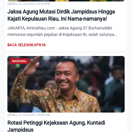
Rabu, 22 Juli 2026 | 20:06 WIB
Jaksa Agung Mutasi Dirdik Jampidsus Hingga
Kajati Kepulauan Riau, Ini Nama-namanya!
JAKARTA, AmiraRiau.com - Jaksa Agung ST Burhanuddin
memutasi sejumlah pejabat di Kejaksaan RI, salah satunya
posisi Dire...
BACA SELENGKAPNYA
NASIONAL
Rabu, 22 Juli 2026 | 14:08 WIB
Rotasi Petinggi Kejaksaan Agung, Kuntadi
Jampidsus