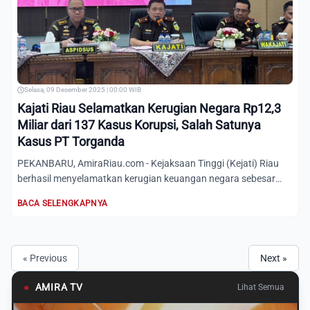
Selasa, 09 Desember 2025 | 00:00 WIB
Kajati Riau Selamatkan Kerugian Negara Rp12,3
Miliar dari 137 Kasus Korupsi, Salah Satunya
Kasus PT Torganda
PEKANBARU, AmiraRiau.com - Kejaksaan Tinggi (Kejati) Riau
berhasil menyelamatkan kerugian keuangan negara sebesar
Rp12,3...
BACA SELENGKAPNYA
« Previous
Next »
●
AMIRA TV
Lihat Semua