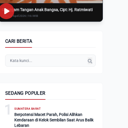
Genggam Tangan Anak Bangsa, Cipt: Hj. Ratmiwati
Rabu, 8 April 2026 | 16:i WIB
CARI BERITA
SEDANG POPULER
1
SUMATERA BARAT
Berpotensi Macet Parah, Polisi Alihkan
Kendaraan di Kelok Sembilan Saat Arus Balik
Lebaran