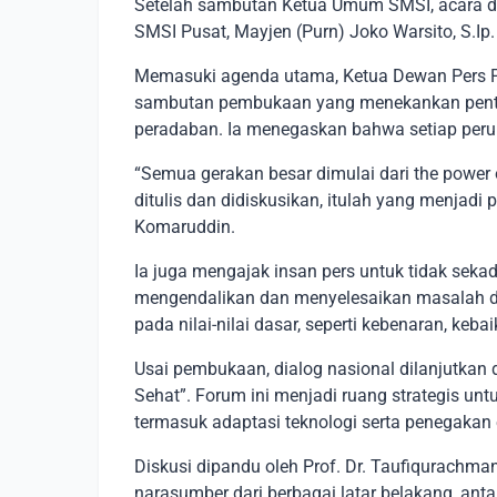
Setelah sambutan Ketua Umum SMSI, acara d
SMSI Pusat, Mayjen (Purn) Joko Warsito, S.Ip.
Memasuki agenda utama, Ketua Dewan Pers P
sambutan pembukaan yang menekankan pentin
peradaban. Ia menegaskan bahwa setiap perub
“Semua gerakan besar dimulai dari the power o
ditulis dan didiskusikan, itulah yang menjadi
Komaruddin.
Ia juga mengajak insan pers untuk tidak sek
mengendalikan dan menyelesaikan masalah de
pada nilai-nilai dasar, seperti kebenaran, ke
Usai pembukaan, dialog nasional dilanjutkan 
Sehat”. Forum ini menjadi ruang strategis un
termasuk adaptasi teknologi serta penegakan e
Diskusi dipandu oleh Prof. Dr. Taufiqurachma
narasumber dari berbagai latar belakang, antara