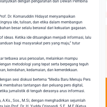
ilanjutkan dengan pengarahan dari Dewan Pembina
rof. Dr. Komaruddin Hidayat menyampaikan
gnya ide, tulisan, dan etika dalam membangun
ahan besar selalu berawal dari kekuatan gagasan.
f ideas. Ketika ide dituangkan menjadi informasi, lalu
 panduan bagi masyarakat pers yang maju,” tutur
adar terbawa arus persoalan, melainkan mampu
ngan metodologi yang tepat serta berpegang teguh
baikan, keindahan, kedamaian, dan kemerdekaan.
dengan sesi diskusi bertema “Media Baru Menuju Pers
tuk membahas tantangan dan peluang pers digital,
tika jurnalistik di tengah derasnya arus informasi.
n, A.Ks., Sos., M.Si, dengan menghadirkan sejumlah
 lain Prof. Dr. H. Yuddy Crisnandi, S.E., M.E (Ketua