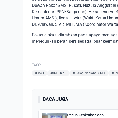
Dewan Pakar SMSI Pusat), Nuzula Anggerain (D
Kementerian PPN/Bappenas), Hersubeno Arief 
Umum AMSI), Ilona Juwita (Wakil Ketua Umum 
Dr. Ariawan, S.AP., MH., MA (Koordinator War
Fokus diskusi diarahkan pada upaya menjaga k
meneguhkan peran pers sebagai pilar keempat 
TAGS:
#SMSI
#SMSI Riau
#Dialog Nasional SMSI
#De
BACA JUGA
Penuh Keakraban dan