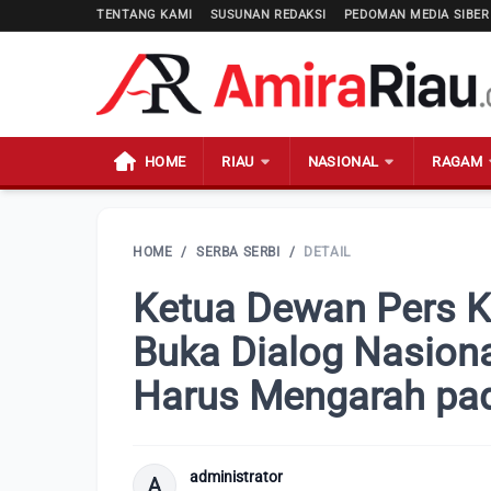
TENTANG KAMI
SUSUNAN REDAKSI
PEDOMAN MEDIA SIBER
HOME
RIAU
NASIONAL
RAGAM
HOME
/
SERBA SERBI
/
DETAIL
Ketua Dewan Pers K
Buka Dialog Nasion
Harus Mengarah pad
administrator
A