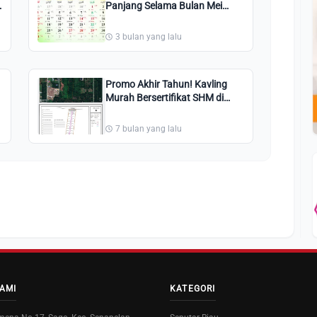
N
Panjang Selama Bulan Mei
2026, Kemana Liburan Anda
3 bulan yang lalu
Promo Akhir Tahun! Kavling
Murah Bersertifikat SHM di
Okura Pekanbaru
7 bulan yang lalu
AMI
KATEGORI