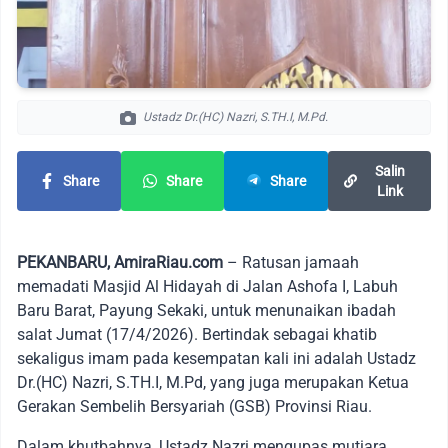
Ustadz Dr.(HC) Nazri, S.TH.I, M.Pd.
Salin
Share
Share
Share
Link
PEKANBARU, AmiraRiau.com
– Ratusan jamaah
memadati Masjid Al Hidayah di Jalan Ashofa I, Labuh
Baru Barat, Payung Sekaki, untuk menunaikan ibadah
salat Jumat (17/4/2026). Bertindak sebagai khatib
sekaligus imam pada kesempatan kali ini adalah Ustadz
Dr.(HC) Nazri, S.TH.I, M.Pd, yang juga merupakan Ketua
Gerakan Sembelih Bersyariah (GSB) Provinsi Riau.
Dalam khutbahnya, Ustadz Nazri mengupas mutiara