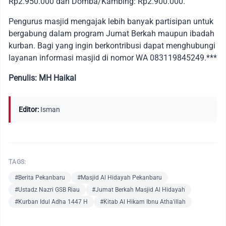
Rp2.950.000 dan Domba/Kambing: Rp2.900.000.
Pengurus masjid mengajak lebih banyak partisipan untuk
bergabung dalam program Jumat Berkah maupun ibadah
kurban. Bagi yang ingin berkontribusi dapat menghubungi
layanan informasi masjid di nomor WA 083119845249.***
Penulis: MH Haikal
Editor:
Isman
TAGS:
#Berita Pekanbaru
#Masjid Al Hidayah Pekanbaru
#Ustadz Nazri GSB Riau
#Jumat Berkah Masjid Al Hidayah
#Kurban Idul Adha 1447 H
#Kitab Al Hikam Ibnu Atha'illah