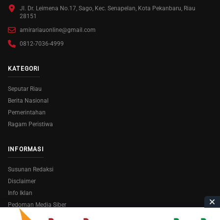
Jl. Dr. Leimena No.17, Sago, Kec. Senapelan, Kota Pekanbaru, Riau
28151
amirariauonline@gmail.com
0812-7036-4999
KATEGORI
Seputar Riau
Berita Nasional
Pemerintahan
Ragam Peristiwa
INFORMASI
Susunan Redaksi
Disclaimer
Info Iklan
Pedoman Media Siber