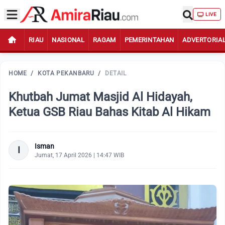
LIVE
RIAU
NASIONAL
RAGAM
PEMERINTAHAN
ADVERTORIA
HOME
/
KOTA PEKANBARU
/
DETAIL
Khutbah Jumat Masjid Al Hidayah,
Ketua GSB Riau Bahas Kitab Al Hikam
Isman
I
Jumat, 17 April 2026 | 14:47 WIB