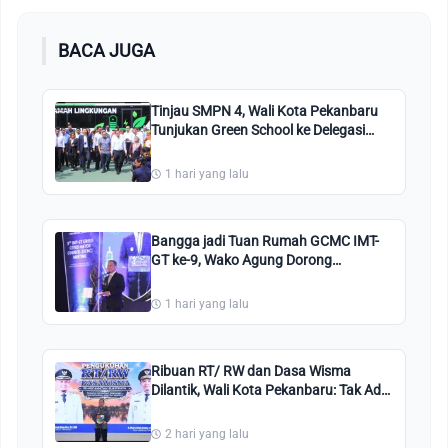
BACA JUGA
Tinjau SMPN 4, Wali Kota Pekanbaru
Tunjukan Green School ke Delegasi
IMT-GT GCMC
1 hari yang lalu
Bangga jadi Tuan Rumah GCMC IMT-
GT ke-9, Wako Agung Dorong
Semangat Green City
1 hari yang lalu
Ribuan RT/ RW dan Dasa Wisma
Dilantik, Wali Kota Pekanbaru: Tak Ada
Lagi Plt, Semua Bisa Gerak Cepat!
2 hari yang lalu