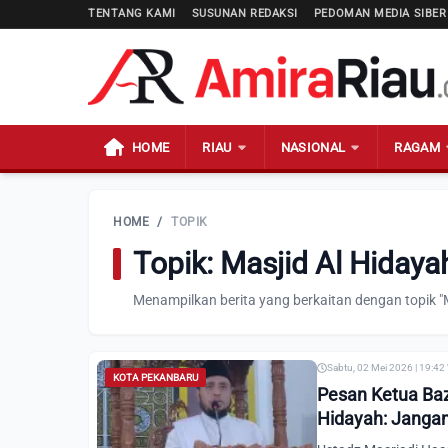
TENTANG KAMI
SUSUNAN REDAKSI
PEDOMAN MEDIA SIBER
HOME
RIAU
NASIONAL
RAGAM
HOME
/
TOPIK
Topik: Masjid Al Hiday
Menampilkan berita yang berkaitan dengan topik "
Sabtu, 02 Mei 2026 | 19:42
KOTA PEKANBARU
Pesan Ketua Baz
Hidayah: Janga