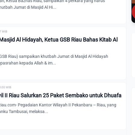
an, Ketua Baznas Riau, sampaikan 4 perkara yang harus
utbah Jumat di Masjid Al Hi...
47 WIB
asjid Al Hidayah, Ketua GSB Riau Bahas Kitab Al
 GSB Riau) sampaikan khutbah Jumat di Masjid Al Hidayah
pasrahan kepada Allah & im...
0:00 WIB
l II Riau Salurkan 25 Paket Sembako untuk Dhuafa
u.com- Pegadaian Kantor Wilayah II Pekanbaru – Riau, yang
uanku Tambusai, melaksa...