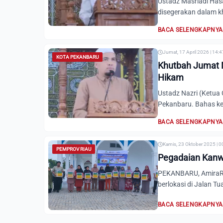
Ustadz Masriadi Has
disegerakan dalam kh
BACA SELENGKAPNYA
Jumat, 17 April 2026 | 14:
KOTA PEKANBARU
Khutbah Jumat M
Hikam
Ustadz Nazri (Ketua
Pekanbaru. Bahas ke
BACA SELENGKAPNYA
Kamis, 23 Oktober 2025 | 0
PEMPROV RIAU
Pegadaian Kanwi
PEKANBARU, AmiraRia
berlokasi di Jalan T
BACA SELENGKAPNYA