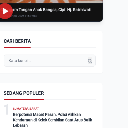
Genggam Tangan Anak Bangsa, Cipt: Hj. Ratmiwati
Rabu, 8 April 2026 | 16:i WIB
CARI BERITA
SEDANG POPULER
1
SUMATERA BARAT
Berpotensi Macet Parah, Polisi Alihkan
Kendaraan di Kelok Sembilan Saat Arus Balik
Lebaran