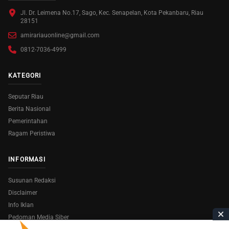
Jl. Dr. Leimena No.17, Sago, Kec. Senapelan, Kota Pekanbaru, Riau
28151
amirariauonline@gmail.com
0812-7036-4999
KATEGORI
Seputar Riau
Berita Nasional
Pemerintahan
Ragam Peristiwa
INFORMASI
Susunan Redaksi
Disclaimer
Info Iklan
Pedoman Media Siber