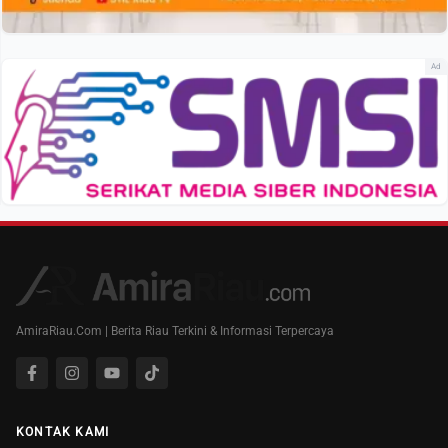
Ad
AmiraRiau.Com | Berita Riau Terkini & Informasi Terpercaya
KONTAK KAMI