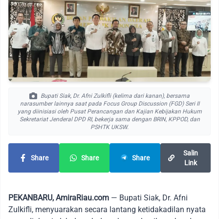
Bupati Siak, Dr. Afni Zulkifli (kelima dari kanan), bersama
narasumber lainnya saat pada Focus Group Discussion (FGD) Seri II
yang diinisiasi oleh Pusat Perancangan dan Kajian Kebijakan Hukum
Sekretariat Jenderal DPD RI, bekerja sama dengan BRIN, KPPOD, dan
PSHTK UKSW.
Salin
Share
Share
Share
Link
PEKANBARU, AmiraRiau.com
— Bupati Siak, Dr. Afni
Zulkifli, menyuarakan secara lantang ketidakadilan nyata