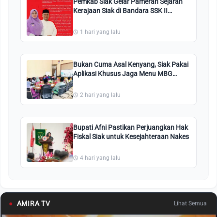
Pemkab Siak Gelar Pameran Sejarah
Kerajaan Siak di Bandara SSK II
Pekanbaru
1 hari yang lalu
Bukan Cuma Asal Kenyang, Siak Pakai
Aplikasi Khusus Jaga Menu MBG
Tetap Enak dan Segar!
2 hari yang lalu
Bupati Afni Pastikan Perjuangkan Hak
Fiskal Siak untuk Kesejahteraan Nakes
4 hari yang lalu
●
AMIRA TV
Lihat Semua