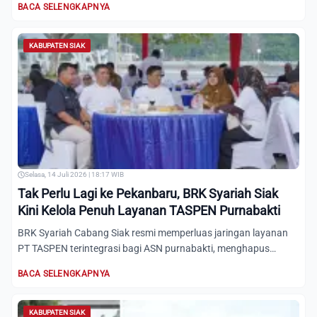
BACA SELENGKAPNYA
KABUPATEN SIAK
Selasa, 14 Juli 2026 | 18:17 WIB
Tak Perlu Lagi ke Pekanbaru, BRK Syariah Siak
Kini Kelola Penuh Layanan TASPEN Purnabakti
BRK Syariah Cabang Siak resmi memperluas jaringan layanan
PT TASPEN terintegrasi bagi ASN purnabakti, menghapus
kewajiba...
BACA SELENGKAPNYA
KABUPATEN SIAK