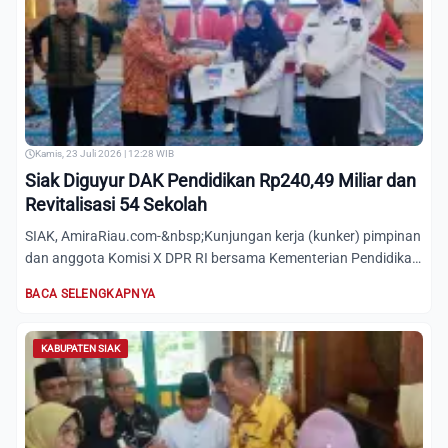
Kamis, 23 Juli 2026 | 12:28 WIB
Siak Diguyur DAK Pendidikan Rp240,49 Miliar dan
Revitalisasi 54 Sekolah
SIAK, AmiraRiau.com-&nbsp;Kunjungan kerja (kunker) pimpinan
dan anggota Komisi X DPR RI bersama Kementerian Pendidikan
D...
BACA SELENGKAPNYA
KABUPATEN SIAK