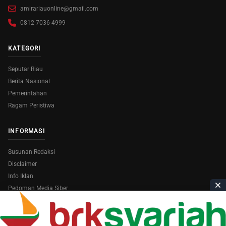
amirariauonline@gmail.com
0812-7036-4999
KATEGORI
Seputar Riau
Berita Nasional
Pemerintahan
Ragam Peristiwa
INFORMASI
Susunan Redaksi
Disclaimer
Info Iklan
Pedoman Media Siber
Copyright © 2026
AmiraRiau.com
. All Rights Reserved.