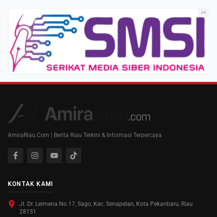
Ad
AmiraRiau.Com | Berita Riau Terkini & Informasi Terpercaya
KONTAK KAMI
Jl. Dr. Leimena No.17, Sago, Kec. Senapelan, Kota Pekanbaru, Riau
28151