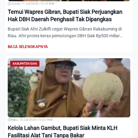
Jumat, 17 Juli 2026 | 10:19 WIB
Temui Wapres Gibran, Bupati Siak Perjuangkan
Hak DBH Daerah Penghasil Tak Dipangkas
Bupati Siak Afni Zulkifli cegat Wapres Gibran Rakabuming di
Riau. Afni protes keras pemotongan DBH Siak Rp500 miliar
dan...
BACA SELENGKAPNYA
KABUPATEN SIAK
Rabu, 15 Juli 2026 | 10:02 WIB
Kelola Lahan Gambut, Bupati Siak Minta KLH
Fasilitasi Alat Tani Tanpa Bakar