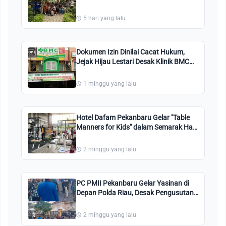
Angkatan 83 Makan Bersama
5 hari yang lalu
Dokumen Izin Dinilai Cacat Hukum,
Jejak Hijau Lestari Desak Klinik BMC
Disegel
1 minggu yang lalu
Hotel Dafam Pekanbaru Gelar "Table
Manners for Kids" dalam Semarak Hari
Kemerdekaan Agustus Nanti
2 minggu yang lalu
PC PMII Pekanbaru Gelar Yasinan di
Depan Polda Riau, Desak Pengusutan
Kasus Pengeroyokan Kader
2 minggu yang lalu