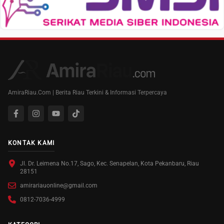
AmiraRiau.Com | Berita Riau Terkini & Informasi Terpercaya
KONTAK KAMI
Jl. Dr. Leimena No.17, Sago, Kec. Senapelan, Kota Pekanbaru, Riau
28151
amirariauonline@gmail.com
0812-7036-4999