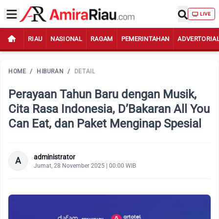
LIVE
RIAU
NASIONAL
RAGAM
PEMERINTAHAN
ADVERTORIA
HOME
/
HIBURAN
/
DETAIL
Perayaan Tahun Baru dengan Musik,
Cita Rasa Indonesia, D’Bakaran All You
Can Eat, dan Paket Menginap Spesial
administrator
A
Jumat, 28 November 2025 | 00:00 WIB