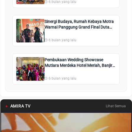
6 bulan yang lalu
Sinergi Budaya, Rumah Kebaya Motra
Warnai Panggung Grand Final Duta
Remaja Riau 2026 di Mutiara Merdeka
6 bulan yang lalu
Pembukaan Wedding Showcase
Mutiara Merdeka Hotel Meriah, Banjir
Promo Nikah Gratis ke Kuala Lumpur!
6 bulan yang lalu
●
AMIRA TV
Lihat Semua