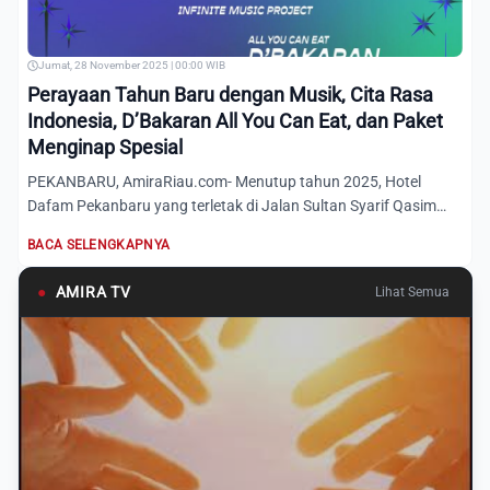
Jumat, 28 November 2025 | 00:00 WIB
Perayaan Tahun Baru dengan Musik, Cita Rasa
Indonesia, D’Bakaran All You Can Eat, dan Paket
Menginap Spesial
PEKANBARU, AmiraRiau.com- Menutup tahun 2025, Hotel
Dafam Pekanbaru yang terletak di Jalan Sultan Syarif Qasim
Kav. 150...
BACA SELENGKAPNYA
●
AMIRA TV
Lihat Semua