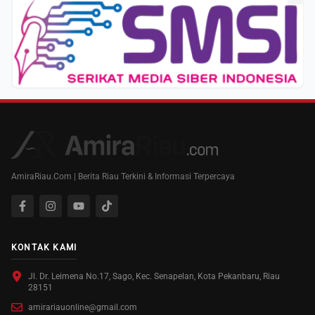
AmiraRiau.Com | Berita Riau Terkini & Informasi Terpercaya
KONTAK KAMI
Jl. Dr. Leimena No.17, Sago, Kec. Senapelan, Kota Pekanbaru, Riau
28151
amirariauonline@gmail.com