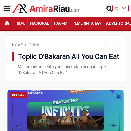
LIVE
RIAU
NASIONAL
RAGAM
PEMERINTAHAN
ADVERTORIA
HOME
/
TOPIK
Topik: D'Bakaran All You Can Eat
Menampilkan berita yang berkaitan dengan topik
"D'Bakaran All You Can Eat".
HIBURAN