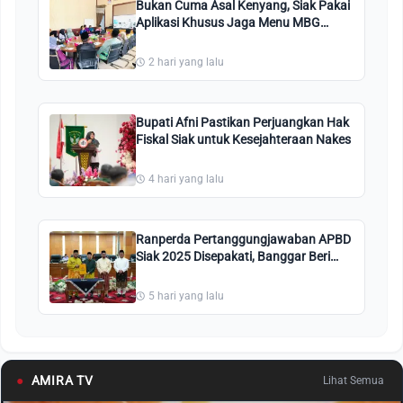
Bukan Cuma Asal Kenyang, Siak Pakai
Aplikasi Khusus Jaga Menu MBG
Tetap Enak dan Segar!
2 hari yang lalu
Bupati Afni Pastikan Perjuangkan Hak
Fiskal Siak untuk Kesejahteraan Nakes
4 hari yang lalu
Ranperda Pertanggungjawaban APBD
Siak 2025 Disepakati, Banggar Beri
Catatan Khusus
5 hari yang lalu
●
AMIRA TV
Lihat Semua