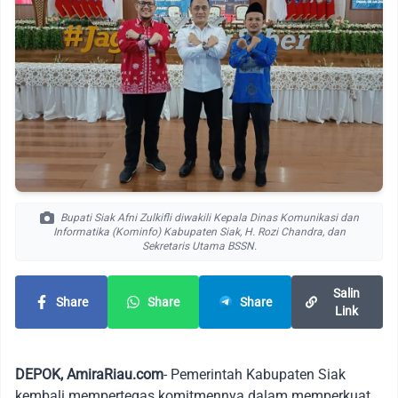
Bupati Siak Afni Zulkifli diwakili Kepala Dinas Komunikasi dan
Informatika (Kominfo) Kabupaten Siak, H. Rozi Chandra, dan
Sekretaris Utama BSSN.
Salin
Share
Share
Share
Link
DEPOK, AmiraRiau.com
- Pemerintah Kabupaten Siak
kembali mempertegas komitmennya dalam memperkuat