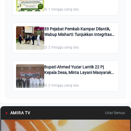
Pembebasan Pajak Kendaraan
Bermotor
1 minggu yang lalu
33 Pejabat Pemkab Kampar Dilantik,
Wabup Misharti: Tunjukkan Integritas
dan Tingkatkan Pelayanan Publik
2 minggu yang lalu
Bupati Ahmad Yuzar Lantik 22 Pj
Kepala Desa, Minta Layani Masyarakat
dengan Integritas
2 minggu yang lalu
●
AMIRA TV
Lihat Semua